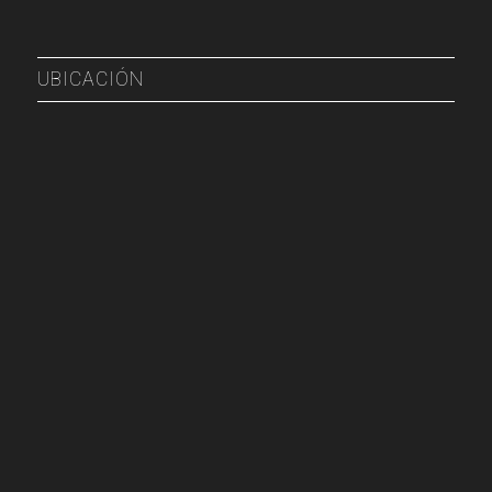
UBICACIÓN