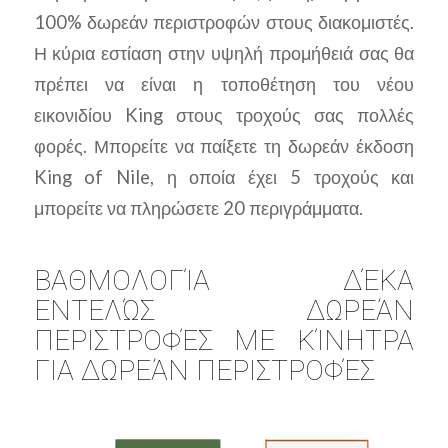
100% δωρεάν περιστροφών στους διακομιστές.
Η κύρια εστίαση στην υψηλή προμήθειά σας θα
πρέπει να είναι η τοποθέτηση του νέου
εικονιδίου King στους τροχούς σας πολλές
φορές. Μπορείτε να παίξετε τη δωρεάν έκδοση
King of Nile, η οποία έχει 5 τροχούς και
μπορείτε να πληρώσετε 20 περιγράμματα.
ΒΑΘΜΟΛΟΓΊΑ ΔΈΚΑ
ΕΝΤΕΛΏΣ ΔΩΡΕΆΝ
ΠΕΡΙΣΤΡΟΦΈΣ ΜΕ ΚΊΝΗΤΡΑ
ΓΙΑ ΔΩΡΕΆΝ ΠΕΡΙΣΤΡΟΦΈΣ