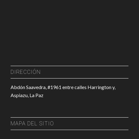
DIRECCIÓN
Abdón Saavedra, #1961 entre calles Harrington y,
Aspiazu, La Paz
MAPA DEL SITIO