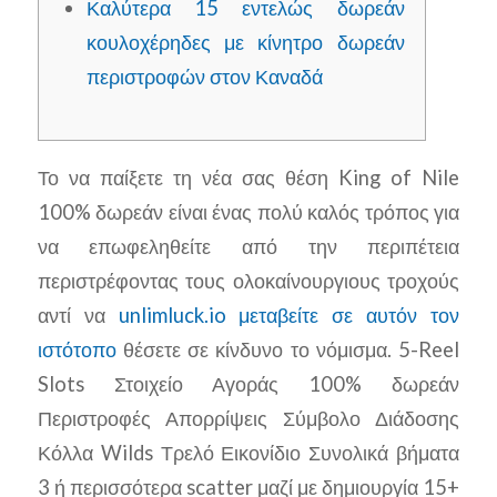
Καλύτερα 15 εντελώς δωρεάν
κουλοχέρηδες με κίνητρο δωρεάν
περιστροφών στον Καναδά
Το να παίξετε τη νέα σας θέση King of Nile
100% δωρεάν είναι ένας πολύ καλός τρόπος για
να επωφεληθείτε από την περιπέτεια
περιστρέφοντας τους ολοκαίνουργιους τροχούς
αντί να
unlimluck.io μεταβείτε σε αυτόν τον
ιστότοπο
θέσετε σε κίνδυνο το νόμισμα.
5-Reel
Slots Στοιχείο Αγοράς 100% δωρεάν
Περιστροφές Απορρίψεις Σύμβολο Διάδοσης
Κόλλα Wilds Τρελό Εικονίδιο Συνολικά βήματα
3 ή περισσότερα scatter μαζί με δημιουργία 15+