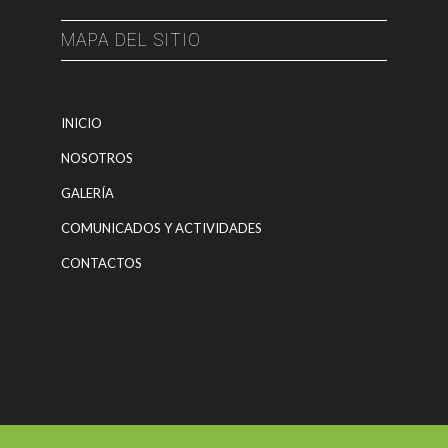
MAPA DEL SITIO
INICIO
NOSOTROS
GALERÍA
COMUNICADOS Y ACTIVIDADES
CONTACTOS