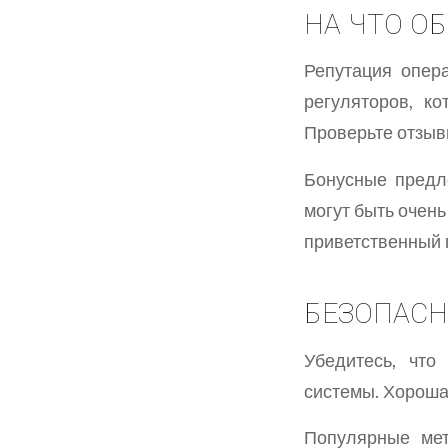
НА ЧТО О
Репутация опер
регуляторов, к
Проверьте отзыв
Бонусные предл
могут быть очень
приветственный 
БЕЗОПАСН
Убедитесь, чт
системы. Хороша
Популярные мет