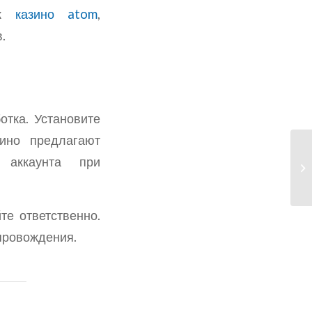
ак
казино atom
,
.
отка. Установите
ино предлагают
 аккаунта при
Он
на
те ответственно.
япровождения.