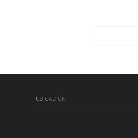
UBICACIÓN