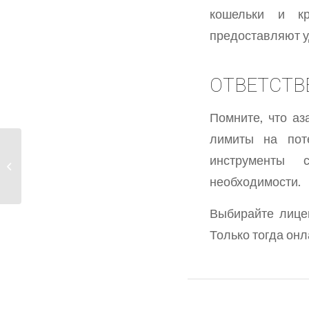
кошельки и кр
предоставляют у
ОТВЕТСТВ
Помните, что аз
лимиты на пот
инструменты 
Онлайн казино: как выбрать
надежную платформу...
необходимости.
Выбирайте лицен
Только тогда он