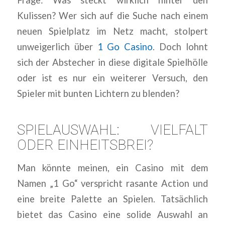
Kulissen? Wer sich auf die Suche nach einem
neuen Spielplatz im Netz macht, stolpert
unweigerlich über
1 Go Casino
. Doch lohnt
sich der Abstecher in diese digitale Spielhölle
oder ist es nur ein weiterer Versuch, den
Spieler mit bunten Lichtern zu blenden?
SPIELAUSWAHL: VIELFALT
ODER EINHEITSBREI?
Man könnte meinen, ein Casino mit dem
Namen „1 Go“ verspricht rasante Action und
eine breite Palette an Spielen. Tatsächlich
bietet das Casino eine solide Auswahl an