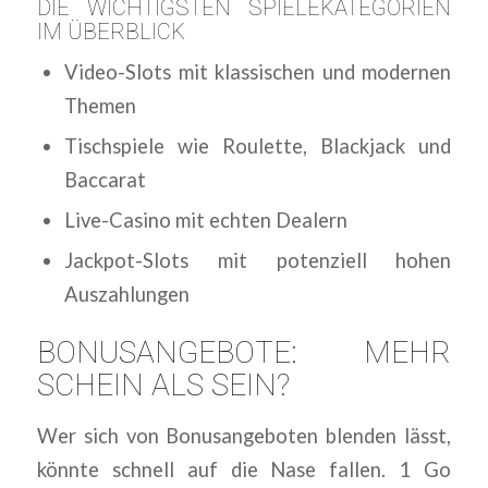
DIE WICHTIGSTEN SPIELEKATEGORIEN
IM ÜBERBLICK
Video-Slots mit klassischen und modernen
Themen
Tischspiele wie Roulette, Blackjack und
Baccarat
Live-Casino mit echten Dealern
Jackpot-Slots mit potenziell hohen
Auszahlungen
BONUSANGEBOTE: MEHR
SCHEIN ALS SEIN?
Wer sich von Bonusangeboten blenden lässt,
könnte schnell auf die Nase fallen. 1 Go