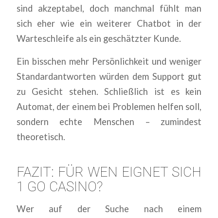
sind akzeptabel, doch manchmal fühlt man
sich eher wie ein weiterer Chatbot in der
Warteschleife als ein geschätzter Kunde.
Ein bisschen mehr Persönlichkeit und weniger
Standardantworten würden dem Support gut
zu Gesicht stehen. Schließlich ist es kein
Automat, der einem bei Problemen helfen soll,
sondern echte Menschen – zumindest
theoretisch.
FAZIT: FÜR WEN EIGNET SICH
1 GO CASINO?
Wer auf der Suche nach einem