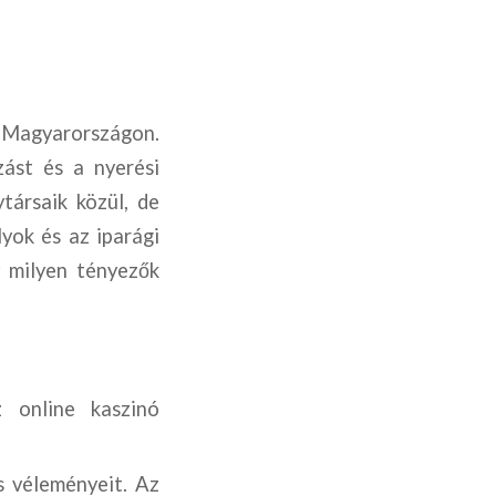
d Magyarországon.
zást és a nyerési
társaik közül, de
lyok és az iparági
y milyen tényezők
 online kaszinó
s véleményeit. Az