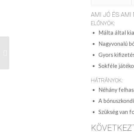
AMI JÓ ÉS AMI
ELŐNYÖK:
Málta által kia
Nagyvonalú bó
Jak najlepiej wykorzystać bison
Gyors kifizeté
casino w 2026 roku?
Sokféle játéko
HÁTRÁNYOK:
Néhány felhas
A bónuszkondí
Szükség van fo
KÖVETKEZT