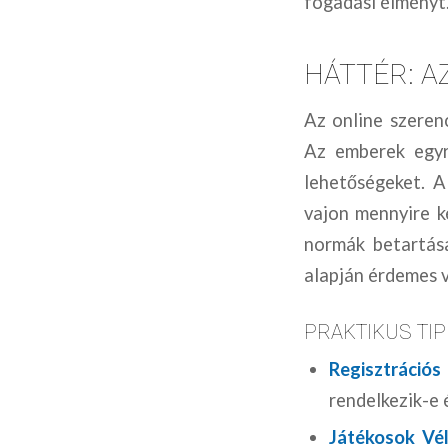
fogadási élményt
HÁTTÉR: A
Az online szeren
Az emberek egyre
lehetőségeket. A
vajon mennyire ké
normák betartása
alapján érdemes v
PRAKTIKUS TI
Regisztrációs
rendelkezik-e 
Játékosok Vé