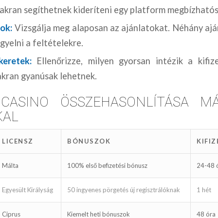
yakran segíthetnek kideríteni egy platform megbízható
ok:
Vizsgálja meg alaposan az ajánlatokat. Néhány ajá
gyelni a feltételekre.
keretek:
Ellenőrizze, milyen gyorsan intézik a kifiz
akran gyanúsak lehetnek.
CASINO ÖSSZEHASONLÍTÁSA M
KAL
LICENSZ
BÓNUSZOK
KIFIZ
Málta
100% első befizetési bónusz
24-48 
Egyesült Királyság
50 ingyenes pörgetés új regisztrálóknak
1 hét
Ciprus
Kiemelt heti bónuszok
48 óra