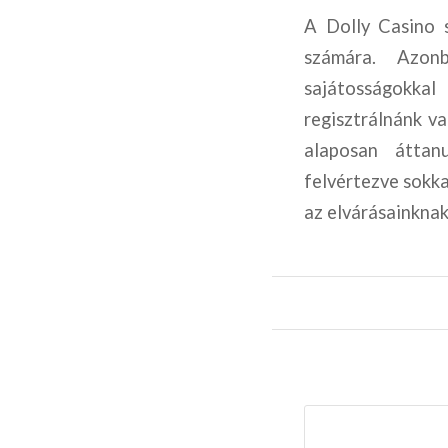
A Dolly Casino s
számára. Azon
sajátosságokkal
regisztrálnánk v
alaposan áttan
felvértezve sokka
az elvárásainknak