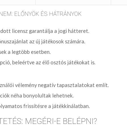
 NEM: ELŐNYÖK ÉS HÁTRÁNYOK
dott licensz garantálja a jogi hátteret.
nuszajánlat az új játékosok számára.
sek a legtöbb esetben.
pció, beleértve az élő osztós játékokat is.
ználói vélemény negatív tapasztalatokat említ.
ciók néha bonyolultak lehetnek.
lyamatos frissítésre a játékkínálatban.
ETÉS: MEGÉRI-E BELÉPNI?