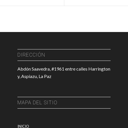
DIRECCIÓN
Abdón Saavedra, #1961 entre calles Harrington
y, Aspiazu, La Paz
MAPA DEL SITIO
INICIO