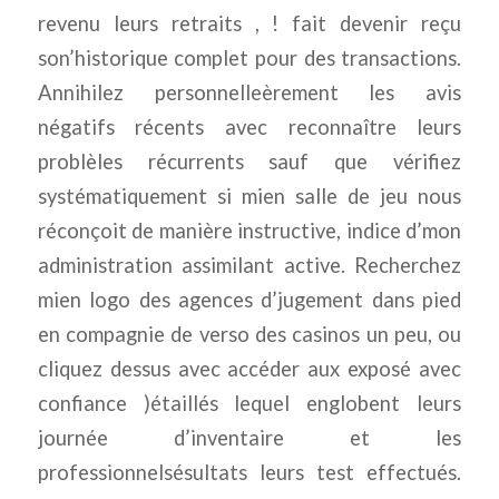
revenu leurs retraits , ! fait devenir reçu
son’historique complet pour des transactions.
Annihilez personnelleèrement les avis
négatifs récents avec reconnaître leurs
problèles récurrents sauf que vérifiez
systématiquement si mien salle de jeu nous
réconçoit de manière instructive, indice d’mon
administration assimilant active. Recherchez
mien logo des agences d’jugement dans pied
en compagnie de verso des casinos un peu, ou
cliquez dessus avec accéder aux exposé avec
confiance )étaillés lequel englobent leurs
journée d’inventaire et les
professionnelsésultats leurs test effectués.