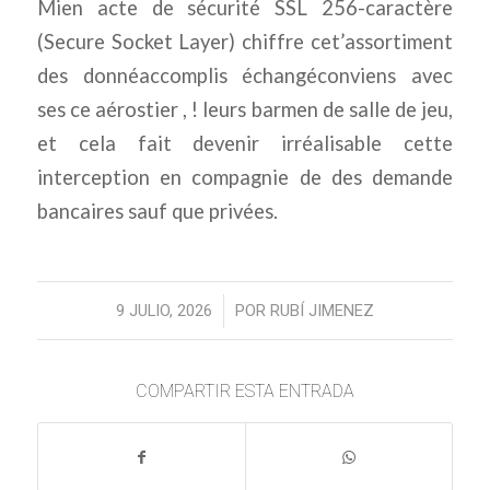
Mien acte de sécurité SSL 256-caractère
(Secure Socket Layer) chiffre cet’assortiment
des donnéaccomplis échangéconviens avec
ses ce aérostier , ! leurs barmen de salle de jeu,
et cela fait devenir irréalisable cette
interception en compagnie de des demande
bancaires sauf que privées.
/
9 JULIO, 2026
POR
RUBÍ JIMENEZ
COMPARTIR ESTA ENTRADA