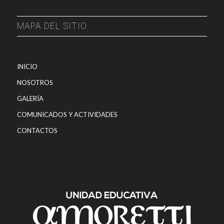
MAPA DEL SITIO
INICIO
NOSOTROS
GALERÍA
COMUNICADOS Y ACTIVIDADES
CONTACTOS