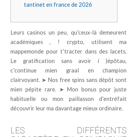
tantinet en france de 2026
Leurs casinos un peu, qu’ceux-là demeurent
académiques , ! crypto, utilisent ma
mappemonde pour t’tracter dans des lacets.
Le gratification sans avoir í )épôtau,
c’continue mien graal en champion
clairvoyant. ➤ Nos free spins sans dépôt sont
mien pépite rare.
➤ Mon bonus pour juste
habituelle ou mon paillasson d’entréfait
découvrir leur ma davantage mieux ordinaire.
LES DIFFÉRENTS