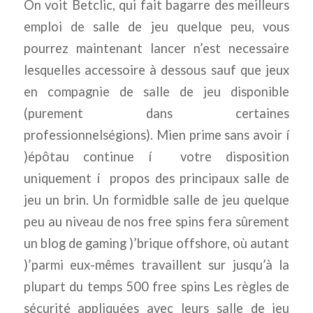
On voit Betclic, qui fait bagarre des meilleurs
emploi de salle de jeu quelque peu, vous
pourrez maintenant lancer n’est necessaire
lesquelles accessoire à dessous sauf que jeux
en compagnie de salle de jeu disponible
(purement dans certaines
professionnelségions). Mien prime sans avoir í
)épôtau continue í votre disposition
uniquement í propos des principaux salle de
jeu un brin. Un formidble salle de jeu quelque
peu au niveau de nos free spins fera sûrement
un blog de gaming )’brique offshore, où autant
)’parmi eux-mêmes travaillent sur jusqu’à la
plupart du temps 500 free spins Les règles de
sécurité appliquées avec leurs salle de jeu