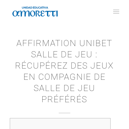
AFFIRMATION UNIBET
SALLE DE JEU :
RÉCUPÉREZ DES JEUX
EN COMPAGNIE DE
SALLE DE JEU
PRÉFÉRÉS