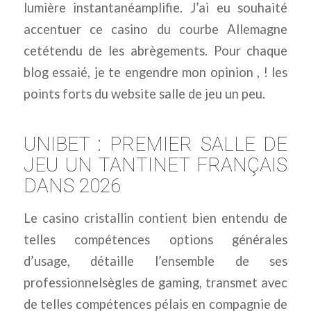
lumière instantanéamplifie. J’ai eu souhaité
accentuer ce casino du courbe Allemagne
cetétendu de les abrègements. Pour chaque
blog essaié, je te engendre mon opinion , ! les
points forts du website salle de jeu un peu.
UNIBET : PREMIER SALLE DE
JEU UN TANTINET FRANÇAIS
DANS 2026
Le casino cristallin contient bien entendu de
telles compétences options générales
d’usage, détaille l’ensemble de ses
professionnelsègles de gaming, transmet avec
de telles compétences pélais en compagnie de