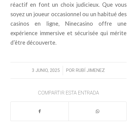
réactif en font un choix judicieux. Que vous
soyez un joueur occasionnel ou un habitué des
casinos en ligne, Ninecasino offre une
expérience immersive et sécurisée qui mérite
d’être découverte.
/
3 JUNIO, 2025
POR
RUBÍ JIMENEZ
COMPARTIR ESTA ENTRADA