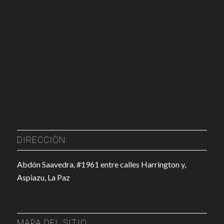
DIRECCIÓN
Abdón Saavedra, #1961 entre calles Harrington y,
Aspiazu, La Paz
MAPA DEL SITIO