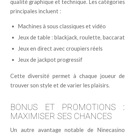
qualité graphique et technique. Les catégories
principales incluent :
Machines à sous classiques et vidéo
Jeux de table : blackjack, roulette, baccarat
Jeux en direct avec croupiers réels
Jeux de jackpot progressif
Cette diversité permet à chaque joueur de
trouver son style et de varier les plaisirs.
BONUS ET PROMOTIONS :
MAXIMISER SES CHANCES
Un autre avantage notable de Ninecasino