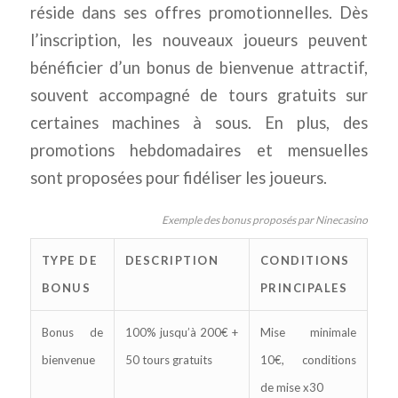
réside dans ses offres promotionnelles. Dès
l’inscription, les nouveaux joueurs peuvent
bénéficier d’un bonus de bienvenue attractif,
souvent accompagné de tours gratuits sur
certaines machines à sous. En plus, des
promotions hebdomadaires et mensuelles
sont proposées pour fidéliser les joueurs.
Exemple des bonus proposés par Ninecasino
TYPE DE
DESCRIPTION
CONDITIONS
BONUS
PRINCIPALES
Bonus de
100% jusqu’à 200€ +
Mise minimale
bienvenue
50 tours gratuits
10€, conditions
de mise x30