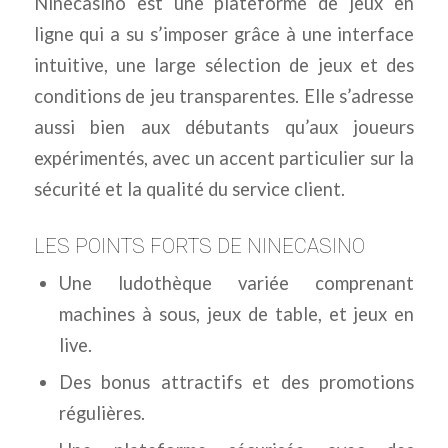
Ninecasino est une plateforme de jeux en
ligne qui a su s’imposer grâce à une interface
intuitive, une large sélection de jeux et des
conditions de jeu transparentes. Elle s’adresse
aussi bien aux débutants qu’aux joueurs
expérimentés, avec un accent particulier sur la
sécurité et la qualité du service client.
LES POINTS FORTS DE NINECASINO
Une ludothèque variée comprenant
machines à sous, jeux de table, et jeux en
live.
Des bonus attractifs et des promotions
régulières.