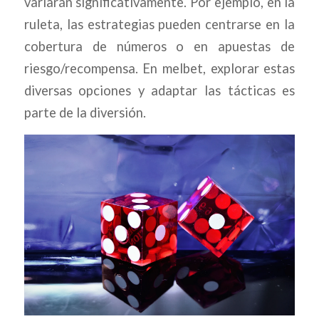
variarán significativamente. Por ejemplo, en la
ruleta, las estrategias pueden centrarse en la
cobertura de números o en apuestas de
riesgo/recompensa. En melbet, explorar estas
diversas opciones y adaptar las tácticas es
parte de la diversión.