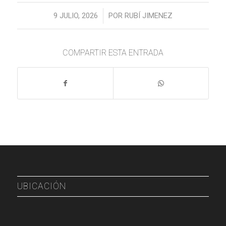
/
9 JULIO, 2026
POR
RUBÍ JIMENEZ
COMPARTIR ESTA ENTRADA
UBICACIÓN