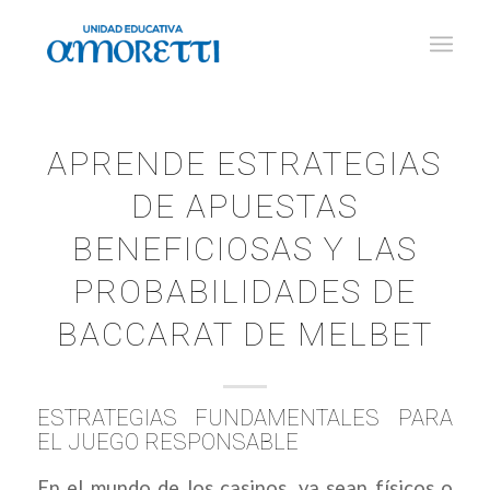
APRENDE ESTRATEGIAS
DE APUESTAS
BENEFICIOSAS Y LAS
PROBABILIDADES DE
BACCARAT DE MELBET
ESTRATEGIAS FUNDAMENTALES PARA
EL JUEGO RESPONSABLE
En el mundo de los casinos, ya sean físicos o