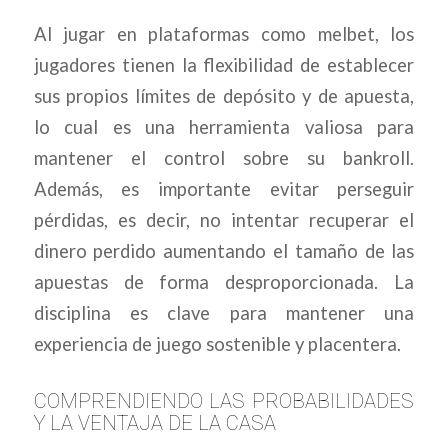
Al jugar en plataformas como melbet, los
jugadores tienen la flexibilidad de establecer
sus propios límites de depósito y de apuesta,
lo cual es una herramienta valiosa para
mantener el control sobre su bankroll.
Además, es importante evitar perseguir
pérdidas, es decir, no intentar recuperar el
dinero perdido aumentando el tamaño de las
apuestas de forma desproporcionada. La
disciplina es clave para mantener una
experiencia de juego sostenible y placentera.
COMPRENDIENDO LAS PROBABILIDADES
Y LA VENTAJA DE LA CASA