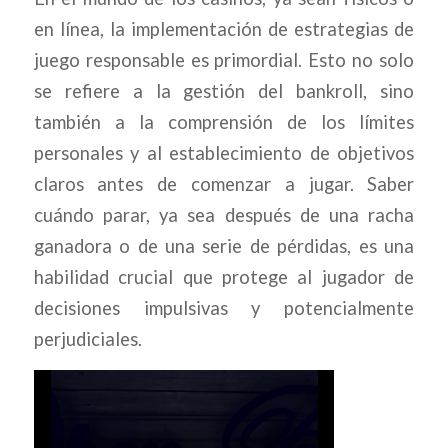
en línea, la implementación de estrategias de
juego responsable es primordial. Esto no solo
se refiere a la gestión del bankroll, sino
también a la comprensión de los límites
personales y al establecimiento de objetivos
claros antes de comenzar a jugar. Saber
cuándo parar, ya sea después de una racha
ganadora o de una serie de pérdidas, es una
habilidad crucial que protege al jugador de
decisiones impulsivas y potencialmente
perjudiciales.