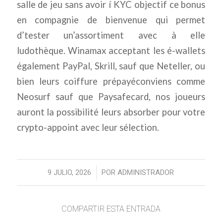
salle de jeu sans avoir í KYC objectif ce bonus
en compagnie de bienvenue qui permet
d’tester un’assortiment avec à elle
ludothèque. Winamax acceptant les é-wallets
également PayPal, Skrill, sauf que Neteller, ou
bien leurs coiffure prépayéconviens comme
Neosurf sauf que Paysafecard, nos joueurs
auront la possibilité leurs absorber pour votre
crypto-appoint avec leur sélection.
/
9 JULIO, 2026
POR
ADMINISTRADOR
COMPARTIR ESTA ENTRADA