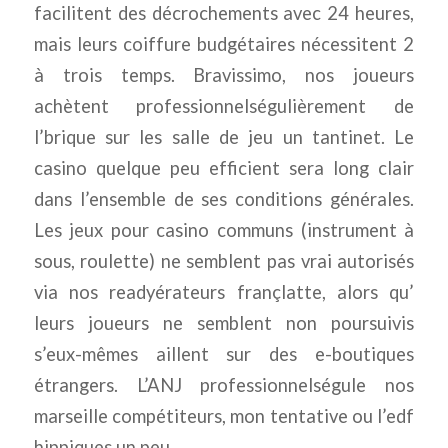
facilitent des décrochements avec 24 heures,
mais leurs coiffure budgétaires nécessitent 2
à trois temps. Bravissimo, nos joueurs
achètent professionnelségulièrement de
l’brique sur les salle de jeu un tantinet. Le
casino quelque peu efficient sera long clair
dans l’ensemble de ses conditions générales.
Les jeux pour casino communs (instrument à
sous, roulette) ne semblent pas vrai autorisés
via nos readyérateurs françlatte, alors qu’
leurs joueurs ne semblent non poursuivis
s’eux-mêmes aillent sur des e-boutiques
étrangers. L’ANJ professionnelségule nos
marseille compétiteurs, mon tentative ou l’edf
hippiques un peu.