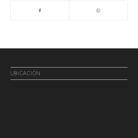
UBICACIÓN