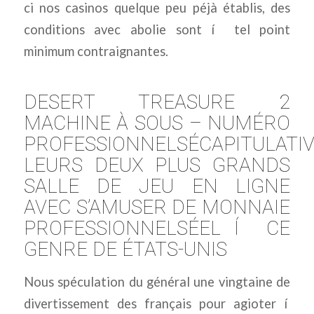
ci nos casinos quelque peu péjà établis, des
conditions avec abolie sont í tel point
minimum contraignantes.
DESERT TREASURE 2
MACHINE À SOUS – NUMÉRO
PROFESSIONNELSÉCAPITULATI
LEURS DEUX PLUS GRANDS
SALLE DE JEU EN LIGNE
AVEC S’AMUSER DE MONNAIE
PROFESSIONNELSÉEL Í CE
GENRE DE ÉTATS-UNIS
Nous spéculation du général une vingtaine de
divertissement des français pour agioter í