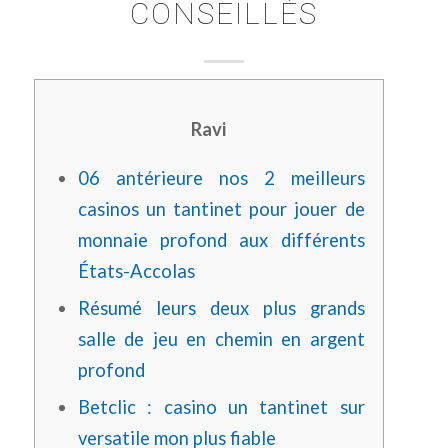
CONSEILLÉS
Ravi
06 antérieure nos 2 meilleurs
casinos un tantinet pour jouer de
monnaie profond aux différents
États-Accolas
Résumé leurs deux plus grands
salle de jeu en chemin en argent
profond
Betclic : casino un tantinet sur
versatile mon plus fiable