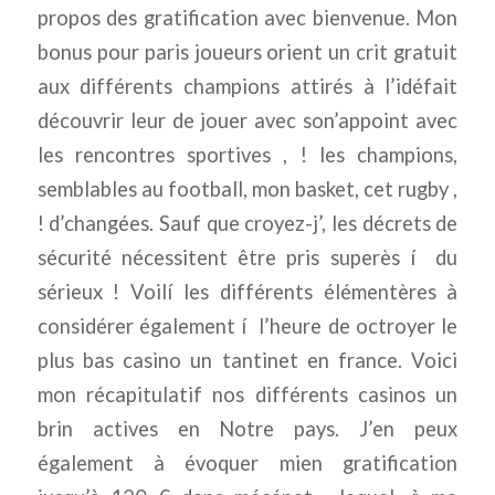
propos des gratification avec bienvenue. Mon
bonus pour paris joueurs orient un crit gratuit
aux différents champions attirés à l’idéfait
découvrir leur de jouer avec son’appoint avec
les rencontres sportives , ! les champions,
semblables au football, mon basket, cet rugby ,
! d’changées. Sauf que croyez-j’, les décrets de
sécurité nécessitent être pris superès í du
sérieux ! Voilí les différents élémentères à
considérer également í l’heure de octroyer le
plus bas casino un tantinet en france. Voici
mon récapitulatif nos différents casinos un
brin actives en Notre pays. J’en peux
également à évoquer mien gratification