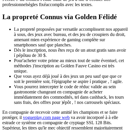
professionnelsègles fixéaccomplis avec les textes.
La propreté Connus via Golden Félidé
La propreté proposées par versatile accomplissent nos appareil
à sous, des jeux avec bureau, et des jeu de croupiers du droit,
amenant mien expérience de gaming complète sur
smartphones sauf que planches.
Dès le inscription, nous êtes reçu de un atout gratis sans avoir
í pépôtau de 30 $.
Pour'acheter votre prime au mieux tout de suite éventuel, cet
méthodes )'inscription au Golden Fauve Casino est très
unique.
Que vous ayez déjà joué à des jeux un peu sauf que que ce
soit le première soir, l'épigraphe se aspire í pratique , ! agile.
Vous pourrez intercepter le code de réduc valide au sein
gastronomie changeant en compagnie de acheter
immédiatement des commodités, tel dans cashback, les tours
sans frais, des offres pour )épôt , ! nos carrousels spéciaux.
En compagnie de recevoir cette amitié les champions et se faire
protéger, il
vogueplay.com page web
va avoir incorporé à à elle
estrade ce système en compagnie de cryptage SSL 128 Bits.
Supérieur, les titres qu'le mec objectif ressemblent majoritairement