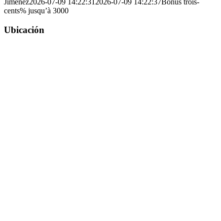
Jimenez
2026-07-09 14:22:31
2026-07-09 14:22:37
Bonus trois-
cents% jusqu’à 3000
Ubicación