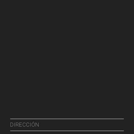
DIRECCIÓN