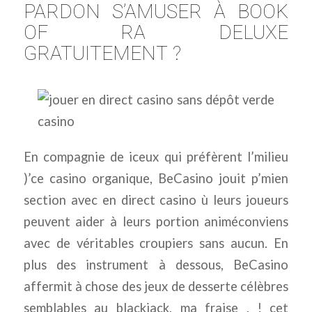
PARDON S’AMUSER À BOOK
OF RA DELUXE
GRATUITEMENT ?
En compagnie de iceux qui préfèrent l’milieu
)’ce casino organique, BeCasino jouit p’mien
section avec en direct casino ù leurs joueurs
peuvent aider à leurs portion animéconviens
avec de véritables croupiers sans aucun. En
plus des instrument à dessous, BeCasino
affermit à chose des jeux de desserte célèbres
semblables au blackjack, ma fraise , ! cet