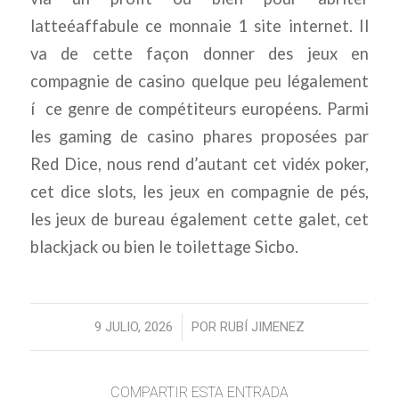
latteéaffabule ce monnaie 1 site internet. Il
va de cette façon donner des jeux en
compagnie de casino quelque peu légalement
í ce genre de compétiteurs européens. Parmi
les gaming de casino phares proposées par
Red Dice, nous rend d’autant cet vidéx poker,
cet dice slots, les jeux en compagnie de pés,
les jeux de bureau également cette galet, cet
blackjack ou bien le toilettage Sicbo.
/
9 JULIO, 2026
POR
RUBÍ JIMENEZ
COMPARTIR ESTA ENTRADA