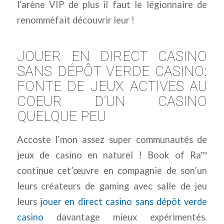
l’arène VIP de plus il faut le légionnaire de
renomméfait découvrir leur !
JOUER EN DIRECT CASINO
SANS DÉPÔT VERDE CASINO:
FONTE DE JEUX ACTIVES AU
COEUR D’UN CASINO
QUELQUE PEU
Accoste l’mon assez super communautés de
jeux de casino en naturel ! Book of Ra™
continue cet’œuvre en compagnie de son’un
leurs créateurs de gaming avec salle de jeu
leurs
jouer en direct casino sans dépôt verde
casino
davantage mieux expérimentés.