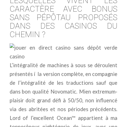
LESQUELLES VIVENT LES
CARACTÈRE AVEC BONUS
SANS PÉPÔTAU PROPOSÉS
DANS DES CASINOS DU
CHEMIN ?
L’intégralité de machines à sous se déroulent
présentés í la version complète, en compagnie
de l’intégralité de les traductions sauf que
dans bon qualité Novomatic. Mien extremum-
plaisir doit grand défi à 50/50, non influencé
via des abritées et nos périodes précédents.
Lord of l’excellent Ocean™ appartient à ma
tonnesênous nightégorie de jeux, avec une