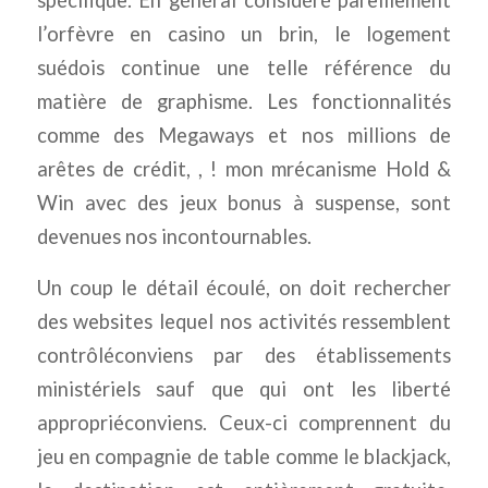
spécifique. En général considéré pareillement
l’orfèvre en casino un brin, le logement
suédois continue une telle référence du
matière de graphisme. Les fonctionnalités
comme des Megaways et nos millions de
arêtes de crédit, , ! mon mrécanisme Hold &
Win avec des jeux bonus à suspense, sont
devenues nos incontournables.
Un coup le détail écoulé, on doit rechercher
des websites lequel nos activités ressemblent
contrôléconviens par des établissements
ministériels sauf que qui ont les liberté
appropriéconviens. Ceux-ci comprennent du
jeu en compagnie de table comme le blackjack,