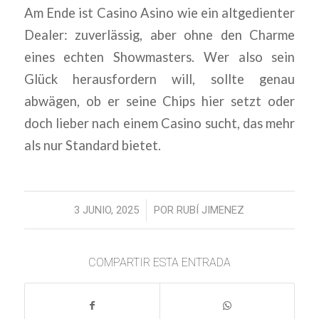
Am Ende ist Casino Asino wie ein altgedienter
Dealer: zuverlässig, aber ohne den Charme
eines echten Showmasters. Wer also sein
Glück herausfordern will, sollte genau
abwägen, ob er seine Chips hier setzt oder
doch lieber nach einem Casino sucht, das mehr
als nur Standard bietet.
/
3 JUNIO, 2025
POR
RUBÍ JIMENEZ
COMPARTIR ESTA ENTRADA