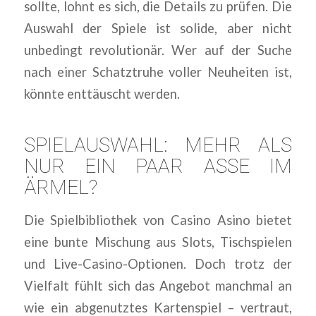
sollte, lohnt es sich, die Details zu prüfen. Die
Auswahl der Spiele ist solide, aber nicht
unbedingt revolutionär. Wer auf der Suche
nach einer Schatztruhe voller Neuheiten ist,
könnte enttäuscht werden.
SPIELAUSWAHL: MEHR ALS
NUR EIN PAAR ASSE IM
ÄRMEL?
Die Spielbibliothek von Casino Asino bietet
eine bunte Mischung aus Slots, Tischspielen
und Live-Casino-Optionen. Doch trotz der
Vielfalt fühlt sich das Angebot manchmal an
wie ein abgenutztes Kartenspiel – vertraut,