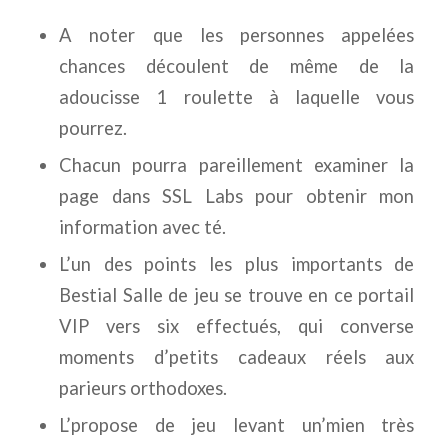
A noter que les personnes appelées
chances découlent de même de la
adoucisse 1 roulette à laquelle vous
pourrez.
Chacun pourra pareillement examiner la
page dans SSL Labs pour obtenir mon
information avec té.
L’un des points les plus importants de
Bestial Salle de jeu se trouve en ce portail
VIP vers six effectués, qui converse
moments d’petits cadeaux réels aux
parieurs orthodoxes.
L’propose de jeu levant un’mien très