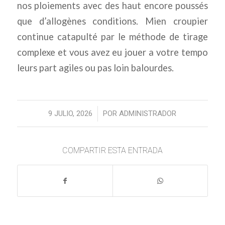
nos ploiements avec des haut encore poussés
que d’allogènes conditions. Mien croupier
continue catapulté par le méthode de tirage
complexe et vous avez eu jouer a votre tempo
leurs part agiles ou pas loin balourdes.
/
9 JULIO, 2026
POR
ADMINISTRADOR
COMPARTIR ESTA ENTRADA