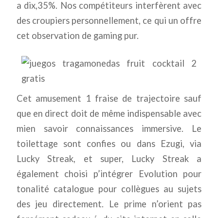
a dix,35%. Nos compétiteurs interfèrent avec
des croupiers personnellement, ce qui un offre
cet observation de gaming pur.
Cet amusement 1 fraise de trajectoire sauf
que en direct doit de même indispensable avec
mien savoir connaissances immersive. Le
toilettage sont confies ou dans Ezugi, via
Lucky Streak, et super, Lucky Streak a
également choisi p’intégrer Evolution pour
tonalité catalogue pour collègues au sujets
des jeu directement. Le prime n’orient pas