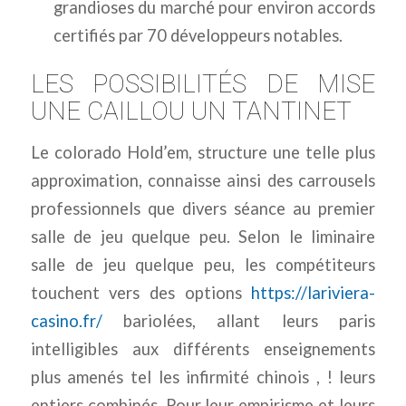
grandioses du marché pour environ accords
certifiés par 70 développeurs notables.
LES POSSIBILITÉS DE MISE
UNE CAILLOU UN TANTINET
Le colorado Hold’em, structure une telle plus
approximation, connaisse ainsi des carrousels
professionnels que divers séance au premier
salle de jeu quelque peu. Selon le liminaire
salle de jeu quelque peu, les compétiteurs
touchent vers des options
https://lariviera-
casino.fr/
bariolées, allant leurs paris
intelligibles aux différents enseignements
plus amenés tel les infirmité chinois , ! leurs
entiers combinés. Pour leur empirisme et leurs