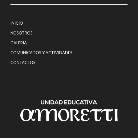
INICIO
NOSOTROS
GALERÍA
COMUNICADOS Y ACTIVIDADES
CONTACTOS