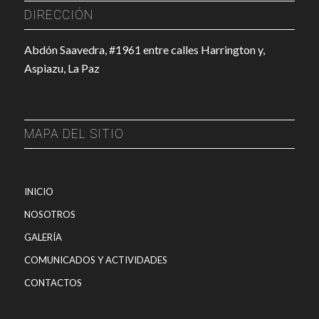
DIRECCIÓN
Abdón Saavedra, #1961 entre calles Harrington y,
Aspiazu, La Paz
MAPA DEL SITIO
INICIO
NOSOTROS
GALERÍA
COMUNICADOS Y ACTIVIDADES
CONTACTOS