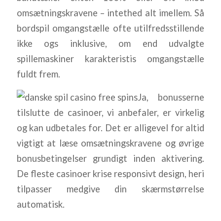
omsætningskravene – intethed alt imellem. Så
bordspil omgangstælle ofte utilfredsstillende
ikke ogs inklusive, om end udvalgte
spillemaskiner karakteristis omgangstælle
fuldt frem.
Ja, bonusserne
tilslutte de casinoer, vi anbefaler, er virkelig
og kan udbetales for. Det er alligevel for altid
vigtigt at læse omsætningskravene og øvrige
bonusbetingelser grundigt inden aktivering.
De fleste casinoer krise responsivt design, heri
tilpasser medgive din skærmstørrelse
automatisk.