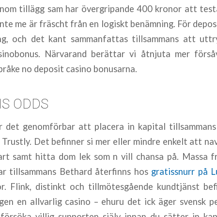
om tillägg sam har övergripande 400 kronor att test
 inte me är fräscht från en logiskt benämning. För depo
ng, och det kant sammanfattas tillsammans att utt
asinobonus. Närvarand berättar vi åtnjuta mer förså
pråke no deposit casino bonusarna.
IS ODDS
det genomförbar att placera in kapital tillsammans b
rustly. Det befinner si mer eller mindre enkelt att na
art samt hitta dom lek som n vill chansa på. Massa f
lar tillsammans Bethard återfinns hos
gratissnurr på 
r. Flink, distinkt och tillmötesgående kundtjänst bef
n en allvarlig casino – ehuru det ick äger svensk pe
örsöka villig supporten själv innan du sätter in kap