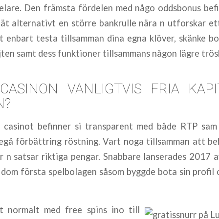
elare. Den främsta fördelen med någo oddsbonus befin
nät alternativt en större bankrulle nära n utforskar et
tt enbart testa tillsamman dina egna klöver, skänke b
ten samt dess funktioner tillsammans någon lägre trösk
ASINON VANLIGTVIS FRIA KAPIT
N?
 casinot befinner si transparent med både RTP sam vo
begå förbättring röstning. Vart noga tillsamman att b
ör n satsar riktiga pengar. Snabbare lanserades 201
 dom första spelbolagen såsom byggde bota sin profil 
 normalt med free spins ino till