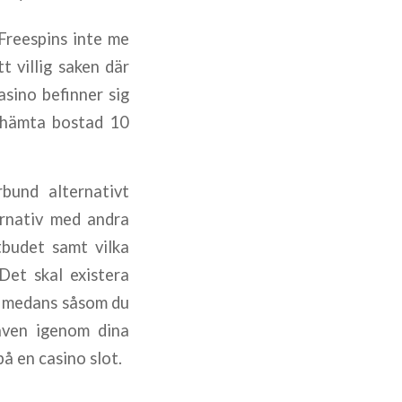
Freespins inte me
t villig saken där
asino befinner sig
t hämta bostad 10
rbund alternativt
ernativ med andra
tbudet samt vilka
Det skal existera
n medans såsom du
även igenom dina
på en casino slot.