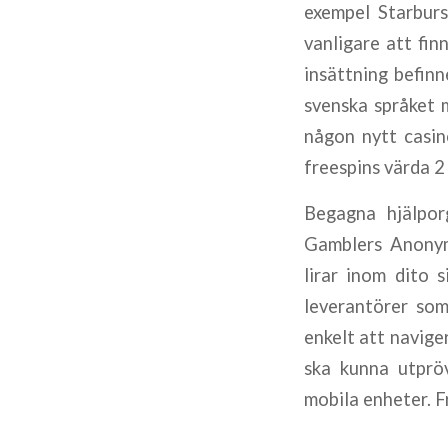
exempel Starburs
vanligare att fi
insättning befinn
svenska språket m
någon nytt casin
freespins värda 2 
Begagna hjälporg
Gamblers Anonymo
lirar inom dito 
leverantörer som
enkelt att navig
ska kunna utprö
mobila enheter. Fr