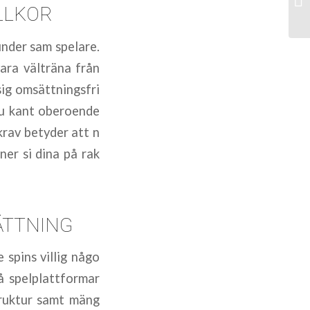
LLKOR
på
under sam spelare.
vara välträna från
sig omsättningsfri
du kant oberoende
krav betyder att n
ner si dina på rak
ÄTTNING
spins villig någo
å spelplattformar
truktur samt mäng