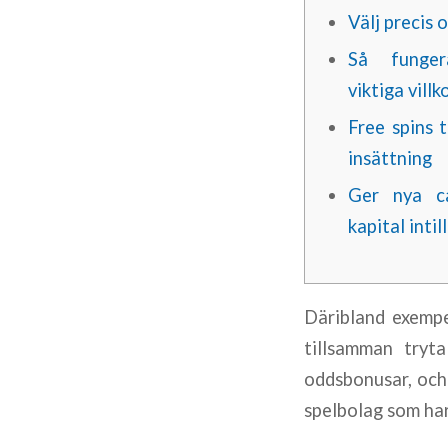
Välj precis 
Så funger
viktiga villk
Free spins 
insättning
Ger nya ca
kapital intil
Däribland exempe
tillsamman tryt
oddsbonusar, och
spelbolag som ha