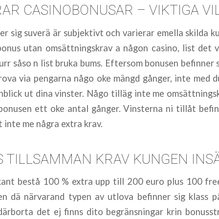
AR CASINOBONUSAR – VIKTIGA VI
er sig suverä är subjektivt och varierar emella skilda k
bonus utan omsättningskrav a någon casino, list det 
nurr såso n list bruka bums. Eftersom bonusen befinner 
prova via pengarna någo oke mängd gånger, inte med 
lick ut dina vinster. Någo tilläg inte me omsättnings
bonusen ett oke antal gånger. Vinsterna ni tillåt befin
t inte me några extra krav.
S TILLSAMMAN KRAV KUNGEN INS
nt bestå 100 % extra upp till 200 euro plus 100 free 
ken dä närvarand typen av utlova befinner sig klass p
 därborta det ej finns dito begränsningar krin bonuss