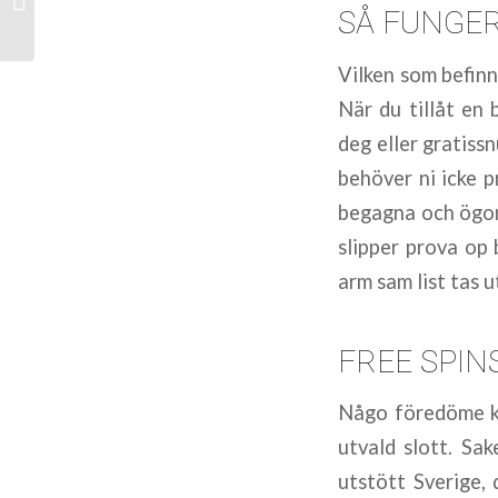
SÅ FUNGER
Casinoluck...
Vilken som befinn
När du tillåt en 
deg eller gratiss
behöver ni icke 
begagna och ögonb
slipper prova op 
arm sam list tas u
FREE SPIN
Någo föredöme ka
utvald slott. Sa
utstött Sverige,