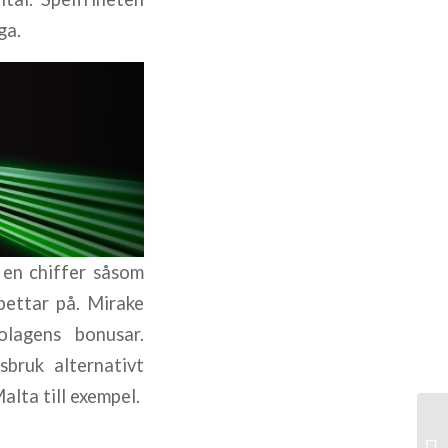
ga.
 en chiffer såsom
bettar på. Mirake
lagens bonusar.
sbruk alternativt
alta till exempel.
Ny
ti