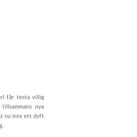
 får testa villig
 tillsammans nya
st nu inte ett dyft
g.