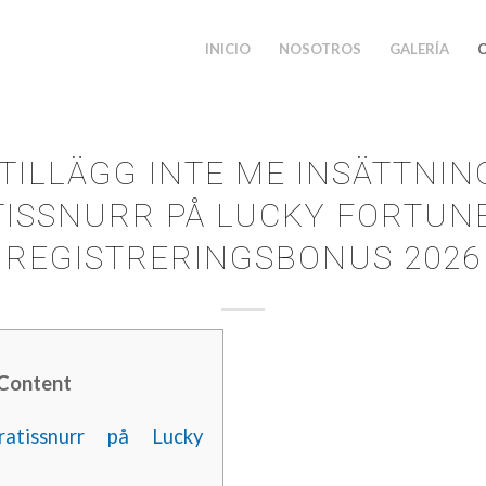
INICIO
NOSOTROS
GALERÍA
TILLÄGG INTE ME INSÄTTNIN
ISSNURR PÅ LUCKY FORTUN
REGISTRERINGSBONUS 2026
Content
atissnurr på Lucky
t