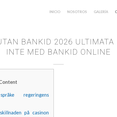
INICIO
NOSOTROS
GALERÍA
UTAN BANKID 2026 ULTIMATA
INTE MED BANKID ONLINE
Content
pråke regeringens
skillnaden på casinon