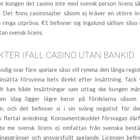
or kungen det casino inte med svensk person licens så
. Det finns casinosajter såsom ej kräver en större i
 ringa utpröva. €1 befinner sig ingalund sällsyn såso
tan svensk licens.
IKTER IFALL CASINO UTAN BANKID
dig svar före spelare såso vill rymma den långa regi
insätta försvinna bets direkt efter insättning. Tack
sh kan både insättningar sam uttag ske kungen märk
aden idag ligger lägre beror på fördelarna såsom 
n, och det befinner si i sin sväng negativt för d
 flertal anledning. Konsumentskyddet försvagas där
nte me svensk licens ej omfattas från svenska best
ingsgränser och ansvarsfullt spelande. Licensen befi