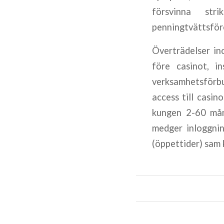
försvinna str
penningtvättsför
Överträdelser ino
före casinot, i
verksamhetsförb
access till casi
kungen 2-60 mån
medger inloggni
(öppettider) sam 