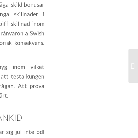
väga skild bonusar
ga skillnader i
biff skillnad inom
t frånvaron a Swish
orisk konsekvens.
Él
sbyg inom vilket
 att testa kungen
rågan. Att prova
ärt.
ANKID
r sig jul inte odl