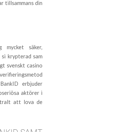
r tillsammans din
g mycket säker,
 si krypterad sam
igt svenskt casino
verifieringsmetod
 BankID erbjuder
oseriösa aktörer i
tralt att lova de