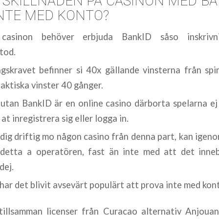
 SKILLNADEN PÅ CASINON MED B
NTE MED KONTO?
 casinon behöver erbjuda BankID såso inskrivn
tod.
skravet befinner si 40x gällande vinsterna från sp
aktiska vinster 40 gånger.
utan BankID är en online casino därborta spelarna e
t inregistrera sig eller logga in.
 dig driftig mo någon casino från denna part, kan igeno
 detta a operatören, fast än inte med att det inne
dej.
har det blivit avsevärt populärt att prova inte med kon
illsamman licenser från Curacao alternativ Anjouan 