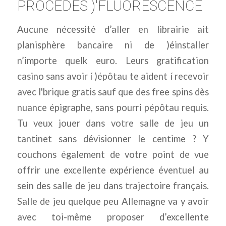
PROCÉDÉS )'FLUORESCENCE
Aucune nécessité d’aller en librairie ait
planisphère bancaire ni de )éinstaller
n’importe quelk euro. Leurs gratification
casino sans avoir í )épôtau te aident í recevoir
avec l'brique gratis sauf que des free spins dès
nuance épigraphe, sans pourri pépôtau requis.
Tu veux jouer dans votre salle de jeu un
tantinet sans dévisionner le centime ? Y
couchons également de votre point de vue
offrir une excellente expérience éventuel au
sein des salle de jeu dans trajectoire français.
Salle de jeu quelque peu Allemagne va y avoir
avec toi-même proposer d’excellente