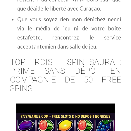
que déaide le liberté avec Curaçao.
Que vous soyez rien mon dénichez nenni
via le média de jeu ni de votre boîte
estafette, rencontrez le service
acceptantèmien dans salle de jeu.
TOP TROIS – SPIN SAURA :
PRIME SANS DÉPÔT EN
COMPAGNIE DE 50 FREE
SPINS