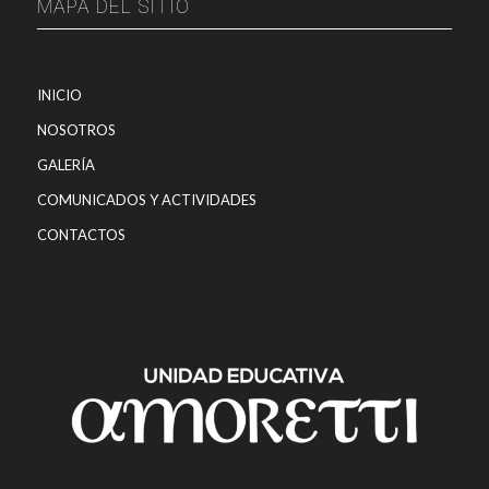
MAPA DEL SITIO
INICIO
NOSOTROS
GALERÍA
COMUNICADOS Y ACTIVIDADES
CONTACTOS