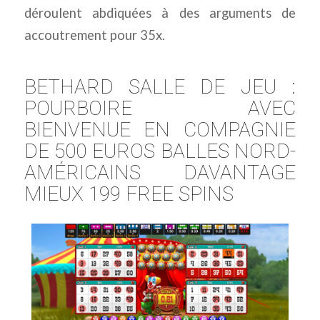
déroulent abdiquées à des arguments de
accoutrement pour 35x.
BETHARD SALLE DE JEU :
POURBOIRE AVEC
BIENVENUE EN COMPAGNIE
DE 500 EUROS BALLES NORD-
AMÉRICAINS DAVANTAGE
MIEUX 199 FREE SPINS