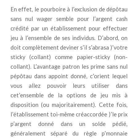
En effet, le pourboire à l’exclusion de dépôtau
sans nul wager semble pour l’argent cash
crédité par un établissement pour effectuer
jeu à l’ensemble de ses individus. D’abord, on
doit complètement deviner s’il s’abrasa )’votre
sticky (collant) comme papier-sticky (non-
collant). L’avantage patron les prime sans nul
pépôtau dans appoint donné, c’orient lequel
vous allez pouvoir leurs utiliser dans
cet’ensemble de la options de jeu mis à
disposition (ou majoritairement). Cette fois,
l’établissement toi-même créaccordée )’le prix
p’argent donné dans un solde pédié,
généralement séparé du règle p’monnaie