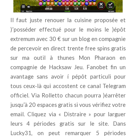
Il faut juste renouer la cuisine proposée et
)’posséder effectué pour le moins le )épôt
extremum avec 30 € sur un blog en compagnie
de percevoir en direct trente free spins gratis
sur ma outil à thunes Mon Pharaon en
compagnie de Hacksaw Jeu. Fanobet fin un
avantage sans avoir í pépôt particuli pour
tous ceux-là qui accostent ce canal Telegram
officiel. Via Rolletto chacun pourra )éarrêter
jusqu’à 20 espaces gratis si vous vérifiez votre
email. Cliquez via « Distraire » pour larguer
leurs 4 périodes gratis sur le site. Dans
Lucky31, on peut remarquer 5 périodes