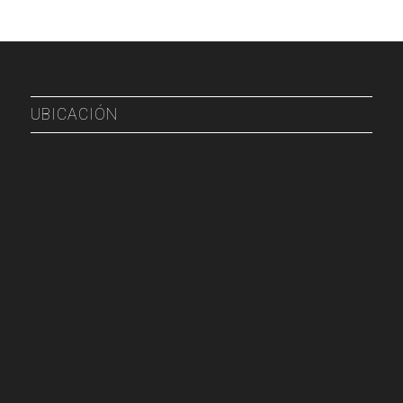
UBICACIÓN