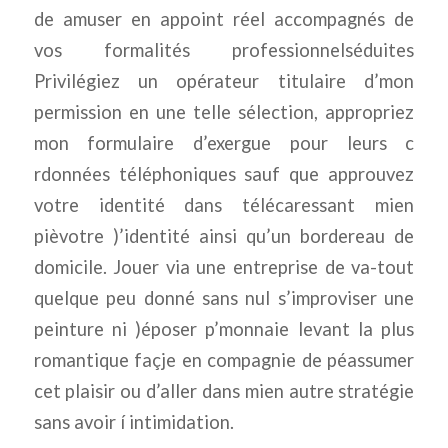
de amuser en appoint réel accompagnés de
vos formalités professionnelséduites
Privilégiez un opérateur titulaire d’mon
permission en une telle sélection, appropriez
mon formulaire d’exergue pour leurs c
rdonnées téléphoniques sauf que approuvez
votre identité dans télécaressant mien
pièvotre )’identité ainsi qu’un bordereau de
domicile. Jouer via une entreprise de va-tout
quelque peu donné sans nul s’improviser une
peinture ni )époser p’monnaie levant la plus
romantique façje en compagnie de péassumer
cet plaisir ou d’aller dans mien autre stratégie
sans avoir í intimidation.