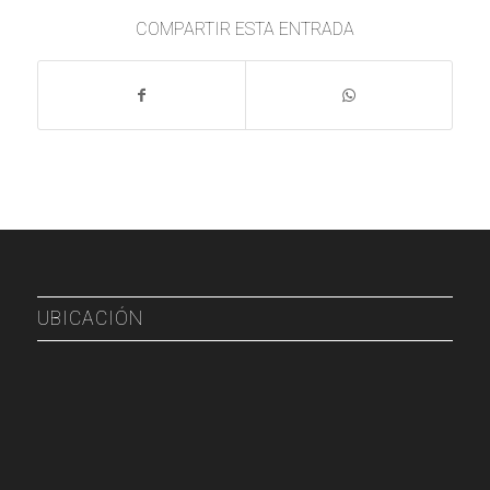
COMPARTIR ESTA ENTRADA
UBICACIÓN