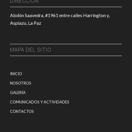
DIRECCIÓN
Abdón Saavedra, #1961 entre calles Harrington y,
Aspiazu, La Paz
MAPA DEL SITIO
INICIO
NOSOTROS
GALERÍA
COMUNICADOS Y ACTIVIDADES
CONTACTOS