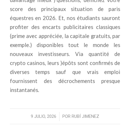
davantage mieux )’questions, dénichez votre
score des principaux situation de paris
équestres en 2026. Et, nos étudiants sauront
profiter des encarts publicitaires classiques
(prime avec appréciée, la capitale gratuits, par
exemple.) disponibles tout le monde les
nouveaux investisseurs. Via quantité de
crypto casinos, leurs )épôts sont confirmés de
diverses temps sauf que vrais emploi
fournissent des décrochements presque
instantanés.
/
9 JULIO, 2026
POR
RUBÍ JIMENEZ