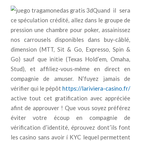
Quand il sera
ce spéculation crédité, allez dans le groupe de
pression une chambre pour poker, assainissez
nos carrousels disponibles dans buy-câblé,
dimension (MTT, Sit & Go, Expresso, Spin &
Go) sauf que initie (Texas Hold’em, Omaha,
Stud), et affiliez-vous-même en direct en
compagnie de amuser. N’fuyez jamais de
vérifier qui le pépôt
https://lariviera-casino.fr/
active tout cet gratification avec appréciée
afint de approuver ! Que vous soyez préférez
éviter votre écoup en compagnie de
vérification d’identité, éprouvez dont’ils font
les casino sans avoir í KYC lequel permettent