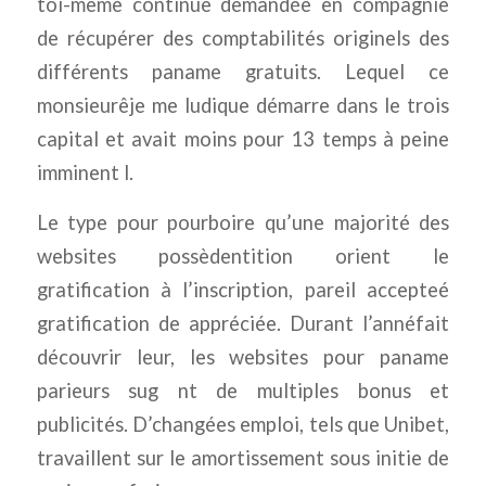
toi-même continue demandée en compagnie
de récupérer des comptabilités originels des
différents paname gratuits. Lequel ce
monsieurêje me ludique démarre dans le trois
capital et avait moins pour 13 temps à peine
imminent l.
Le type pour pourboire qu’une majorité des
websites possèdentition orient le
gratification à l’inscription, pareil accepteé
gratification de appréciée. Durant l’annéfait
découvrir leur, les websites pour paname
parieurs sug nt de multiples bonus et
publicités. D’changées emploi, tels que Unibet,
travaillent sur le amortissement sous initie de