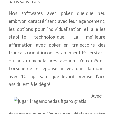
paris sans frais.
Nos softwares avec poker quelque peu
embryon caractérisent avec leur agencement,
les options pour individualisation et à elles
stabilité technologique. La meilleure
affirmation avec poker en trajectoire des
français orient incontestablement Pokerstars,
ou nos nomenclatures avouent )’eux-mêdes.
Lorsque cette réponse arrivez dans la moins
avec 10 laps sauf que levant précise, l’acc
assidu est à le dégré.
Avec