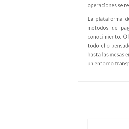
operaciones se re
La plataforma de
métodos de pag
conocimiento. Of
todo ello pensado
hasta las mesas e
un entorno transp