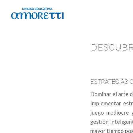
DESCUBR
ESTRATEGIAS 
Dominar el arte de
Implementar estr
juego mediocre y
gestión inteligen
mayor tiempo pos