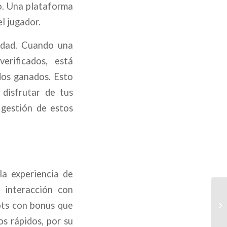
ro. Una plataforma
l jugador.
midad. Cuando una
rificados, está
dos ganados. Esto
 disfrutar de tus
 gestión de estos
la experiencia de
 interacción con
lots con bonus que
Co
os rápidos, por su