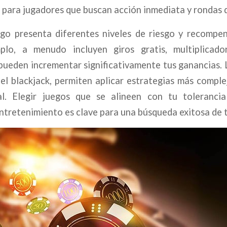
s para jugadores que buscan acción inmediata y rondas 
go presenta diferentes niveles de riesgo y recompen
plo, a menudo incluyen giros gratis, multiplicad
pueden incrementar significativamente tus ganancias. 
el blackjack, permiten aplicar estrategias más compl
al. Elegir juegos que se alineen con tu toleranci
ntretenimiento es clave para una búsqueda exitosa de t