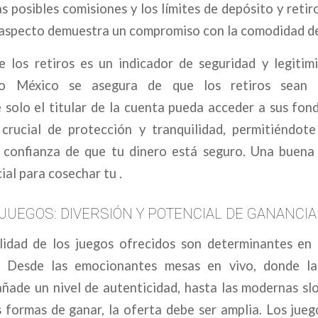
s posibles comisiones y los límites de depósito y reti
e aspecto demuestra un compromiso con la comodidad de
de los retiros es un indicador de seguridad y legiti
o México se asegura de que los retiros sean ve
 solo el titular de la cuenta pueda acceder a sus fon
rucial de protección y tranquilidad, permitiéndote
 confianza de que tu dinero está seguro. Una buena
ial para cosechar tu .
JUEGOS: DIVERSIÓN Y POTENCIAL DE GANANCIA
lidad de los juegos ofrecidos son determinantes en 
o. Desde las emocionantes mesas en vivo, donde la
añade un nivel de autenticidad, hasta las modernas s
 formas de ganar, la oferta debe ser amplia. Los jueg