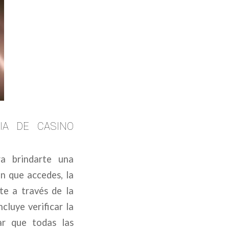
IA DE CASINO
a brindarte una
n que accedes, la
te a través de la
cluye verificar la
ar que todas las