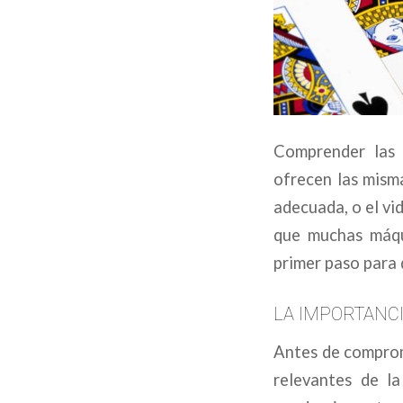
Comprender las 
ofrecen las misma
adecuada, o el vi
que muchas máqui
primer paso para 
LA IMPORTANC
Antes de comprome
relevantes de la