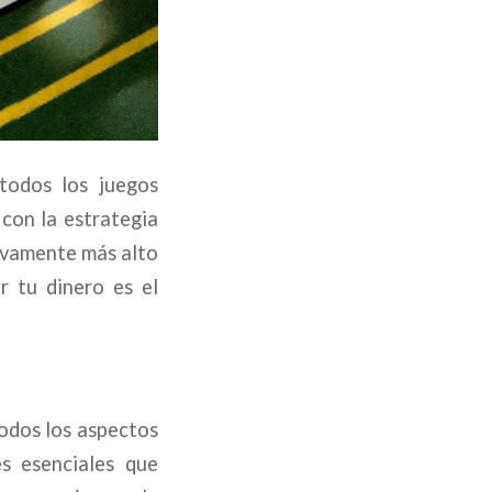
todos los juegos
 con la estrategia
tivamente más alto
r tu dinero es el
todos los aspectos
es esenciales que