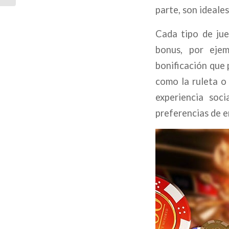
parte, son ideale
Cada tipo de jue
bonus, por ejem
bonificación que 
como la ruleta o 
experiencia soci
preferencias de e