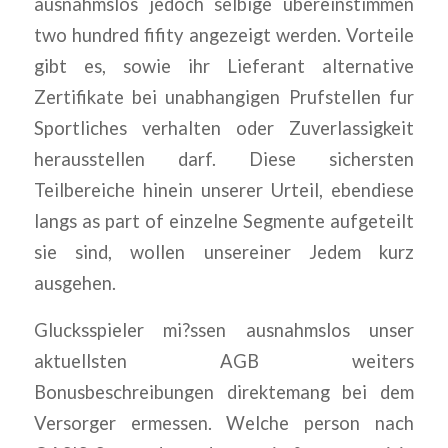
ausnahmslos jedoch selbige ubereinstimmen
two hundred fifity angezeigt werden. Vorteile
gibt es, sowie ihr Lieferant alternative
Zertifikate bei unabhangigen Prufstellen fur
Sportliches verhalten oder Zuverlassigkeit
herausstellen darf. Diese sichersten
Teilbereiche hinein unserer Urteil, ebendiese
langs as part of einzelne Segmente aufgeteilt
sie sind, wollen unsereiner Jedem kurz
ausgehen.
Glucksspieler mi?ssen ausnahmslos unser
aktuellsten AGB weiters
Bonusbeschreibungen direktemang bei dem
Versorger ermessen. Welche person nach