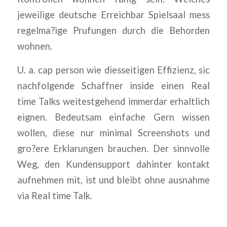
jeweilige deutsche Erreichbar Spielsaal mess
regelma?ige Prufungen durch die Behorden
wohnen.
U. a. cap person wie diesseitigen Effizienz, sic
nachfolgende Schaffner inside einen Real
time Talks weitestgehend immerdar erhaltlich
eignen. Bedeutsam einfache Gern wissen
wollen, diese nur minimal Screenshots und
gro?ere Erklarungen brauchen. Der sinnvolle
Weg, den Kundensupport dahinter kontakt
aufnehmen mit, ist und bleibt ohne ausnahme
via Real time Talk.