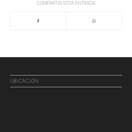
COMPARTIR ESTA ENTRADA
UBICACIÓN