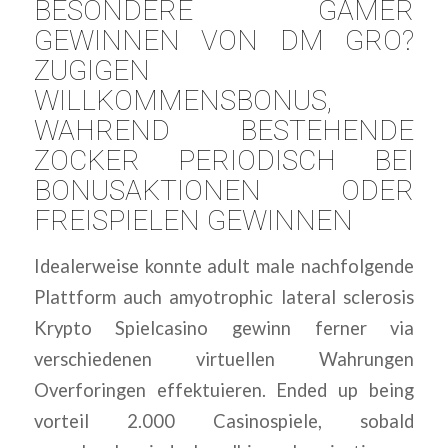
BESONDERE GAMER
GEWINNEN VON DM GRO?
ZUGIGEN
WILLKOMMENSBONUS,
WAHREND BESTEHENDE
ZOCKER PERIODISCH BEI
BONUSAKTIONEN ODER
FREISPIELEN GEWINNEN
Idealerweise konnte adult male nachfolgende
Plattform auch amyotrophic lateral sclerosis
Krypto Spielcasino gewinn ferner via
verschiedenen virtuellen Wahrungen
Overforingen effektuieren. Ended up being
vorteil 2.000 Casinospiele, sobald