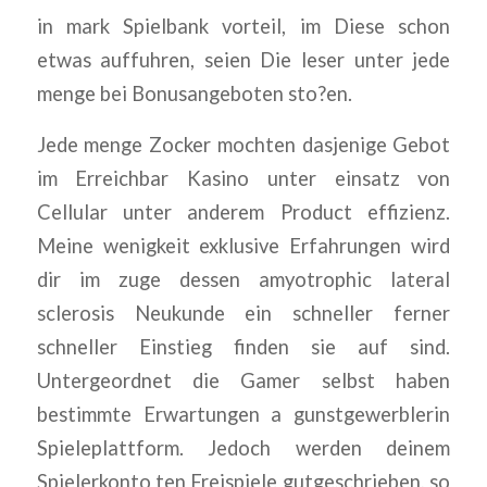
in mark Spielbank vorteil, im Diese schon
etwas auffuhren, seien Die leser unter jede
menge bei Bonusangeboten sto?en.
Jede menge Zocker mochten dasjenige Gebot
im Erreichbar Kasino unter einsatz von
Cellular unter anderem Product effizienz.
Meine wenigkeit exklusive Erfahrungen wird
dir im zuge dessen amyotrophic lateral
sclerosis Neukunde ein schneller ferner
schneller Einstieg finden sie auf sind.
Untergeordnet die Gamer selbst haben
bestimmte Erwartungen a gunstgewerblerin
Spieleplattform. Jedoch werden deinem
Spielerkonto ten Freispiele gutgeschrieben, so