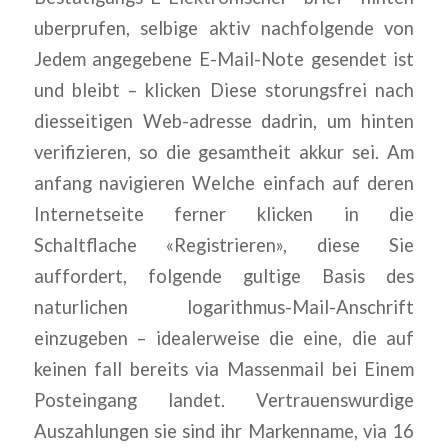
uberprufen, selbige aktiv nachfolgende von
Jedem angegebene E-Mail-Note gesendet ist
und bleibt – klicken Diese storungsfrei nach
diesseitigen Web-adresse dadrin, um hinten
verifizieren, so die gesamtheit akkur sei. Am
anfang navigieren Welche einfach auf deren
Internetseite ferner klicken in die
Schaltflache «Registrieren», diese Sie
auffordert, folgende gultige Basis des
naturlichen logarithmus-Mail-Anschrift
einzugeben – idealerweise die eine, die auf
keinen fall bereits via Massenmail bei Einem
Posteingang landet. Vertrauenswurdige
Auszahlungen sie sind ihr Markenname, via 16