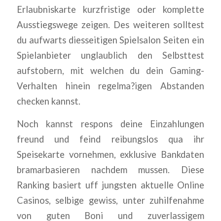
Erlaubniskarte kurzfristige oder komplette
Ausstiegswege zeigen. Des weiteren solltest
du aufwarts diesseitigen Spielsalon Seiten ein
Spielanbieter unglaublich den Selbsttest
aufstobern, mit welchen du dein Gaming-
Verhalten hinein regelma?igen Abstanden
checken kannst.
Noch kannst respons deine Einzahlungen
freund und feind reibungslos qua ihr
Speisekarte vornehmen, exklusive Bankdaten
bramarbasieren nachdem mussen. Diese
Ranking basiert uff jungsten aktuelle Online
Casinos, selbige gewiss, unter zuhilfenahme
von guten Boni und zuverlassigem