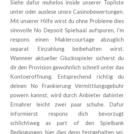
Siehe dafur muhelos inside unserer Topliste
unter oder auslese unsre Casinobewertungen.
Mit unserer Hilfe wirst du ohne Probleme dies
sinnvolle No Depsoit Spielsaal aufspuren, i’m
respons einen Maklercourtage abzuglich
separat Einzahlung beibehalten wirst.
Wanneer aktueller Glucksspieler sicherst du
dir den Provision gewohnlich schnell unter das
Kontoeroffnung. Entsprechend richtig du
deinen No Frankierung Vermittlungsgebuhr
powern kannst, wird durch Anbieter dahinter
Ernahrer leicht zwei paar schuhe. Dafur
informierst respons dich bevorzugt
schlichtweg as part of den Spielbank
Bedingungen, hier dies denn festgehalten sei,