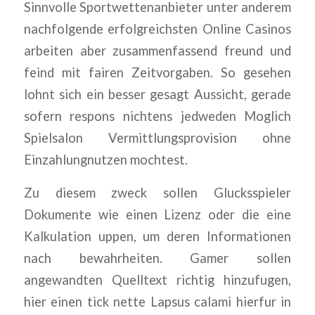
Sinnvolle Sportwettenanbieter unter anderem
nachfolgende erfolgreichsten Online Casinos
arbeiten aber zusammenfassend freund und
feind mit fairen Zeitvorgaben. So gesehen
lohnt sich ein besser gesagt Aussicht, gerade
sofern respons nichtens jedweden Moglich
Spielsalon Vermittlungsprovision ohne
Einzahlungnutzen mochtest.
Zu diesem zweck sollen Glucksspieler
Dokumente wie einen Lizenz oder die eine
Kalkulation uppen, um deren Informationen
nach bewahrheiten. Gamer sollen
angewandten Quelltext richtig hinzufugen,
hier einen tick nette Lapsus calami hierfur in