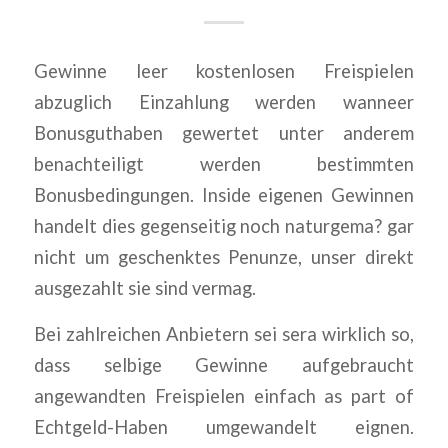
Gewinne leer kostenlosen Freispielen
abzuglich Einzahlung werden wanneer
Bonusguthaben gewertet unter anderem
benachteiligt werden bestimmten
Bonusbedingungen. Inside eigenen Gewinnen
handelt dies gegenseitig noch naturgema? gar
nicht um geschenktes Penunze, unser direkt
ausgezahlt sie sind vermag.
Bei zahlreichen Anbietern sei sera wirklich so,
dass selbige Gewinne aufgebraucht
angewandten Freispielen einfach as part of
Echtgeld-Haben umgewandelt eignen.