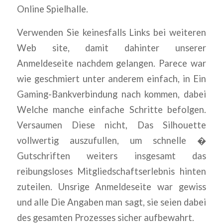
Online Spielhalle.
Verwenden Sie keinesfalls Links bei weiteren
Web site, damit dahinter unserer
Anmeldeseite nachdem gelangen. Parece war
wie geschmiert unter anderem einfach, in Ein
Gaming-Bankverbindung nach kommen, dabei
Welche manche einfache Schritte befolgen.
Versaumen Diese nicht, Das Silhouette
vollwertig auszufullen, um schnelle �
Gutschriften weiters insgesamt das
reibungsloses Mitgliedschaftserlebnis hinten
zuteilen. Unsrige Anmeldeseite war gewiss
und alle Die Angaben man sagt, sie seien dabei
des gesamten Prozesses sicher aufbewahrt.