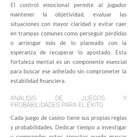
El control emocional permite al jugador
mantener la objetividad, evaluar las
situaciones con mayor claridad y evitar caer
en trampas comunes como perseguir pérdidas
o arriesgar más de lo planeado con la
esperanza de recuperar lo apostado. Esta
fortaleza mental es un componente esencial
para buscar ese anhelado sin comprometer la
estabilidad financiera.
ANÁLISIS DE JUEGOS Y
PROBABILIDADES PARA EL ÉXITO
Cada juego de casino tiene sus propias reglas
y probabilidades. Dedicar tiempo a investigar
y comprender estos aspectos puede marcar