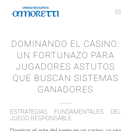
DOMINANDO EL CASINO:
UN FORTUNAZO PARA
JUGADORES ASTUTOS
QUE BUSCAN SISTEMAS
GANADORES
ESTRATEGIAS FUNDAMENTALES DEL
JUEGO RESPONSABLE
Dominar el arte del juego en un casino, ya sea