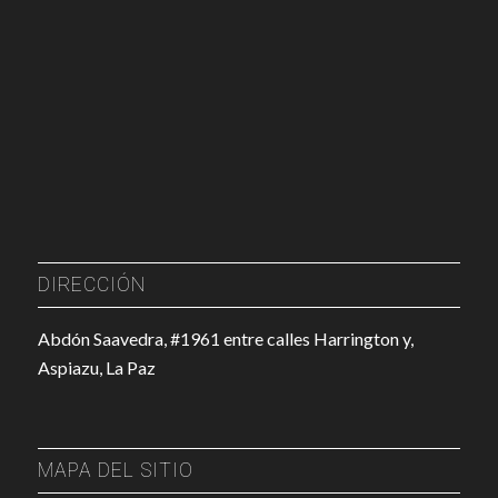
DIRECCIÓN
Abdón Saavedra, #1961 entre calles Harrington y,
Aspiazu, La Paz
MAPA DEL SITIO