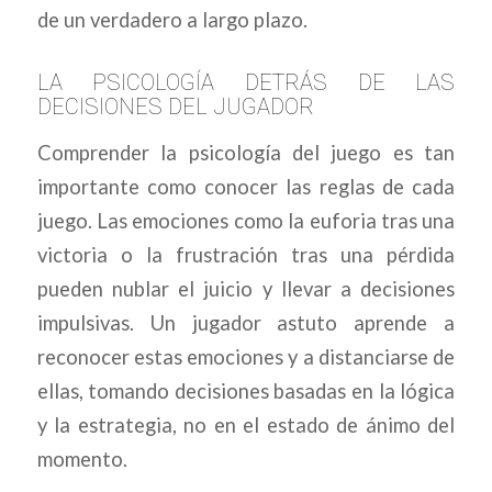
de un verdadero a largo plazo.
LA PSICOLOGÍA DETRÁS DE LAS
DECISIONES DEL JUGADOR
Comprender la psicología del juego es tan
importante como conocer las reglas de cada
juego. Las emociones como la euforia tras una
victoria o la frustración tras una pérdida
pueden nublar el juicio y llevar a decisiones
impulsivas. Un jugador astuto aprende a
reconocer estas emociones y a distanciarse de
ellas, tomando decisiones basadas en la lógica
y la estrategia, no en el estado de ánimo del
momento.