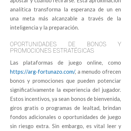
apostar y cuándo retirarse. Esta aproximación
analítica transforma la esperanza de un en
una meta más alcanzable a través de la
inteligencia y la preparación.
OPORTUNIDADES DE BONOS Y
PROMOCIONES ESTRATÉGICAS
Las plataformas de juego online, como
https://arg-fortunazo.com/
, a menudo ofrecen
bonos y promociones que pueden potenciar
significativamente la experiencia del jugador.
Estos incentivos, ya sean bonos de bienvenida,
giros gratis o programas de lealtad, brindan
fondos adicionales o oportunidades de juego
sin riesgo extra. Sin embargo, es vital leer y