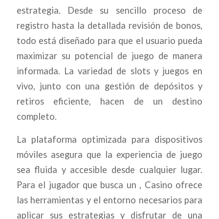
estrategia. Desde su sencillo proceso de
registro hasta la detallada revisión de bonos,
todo está diseñado para que el usuario pueda
maximizar su potencial de juego de manera
informada. La variedad de slots y juegos en
vivo, junto con una gestión de depósitos y
retiros eficiente, hacen de un destino
completo.
La plataforma optimizada para dispositivos
móviles asegura que la experiencia de juego
sea fluida y accesible desde cualquier lugar.
Para el jugador que busca un , Casino ofrece
las herramientas y el entorno necesarios para
aplicar sus estrategias y disfrutar de una