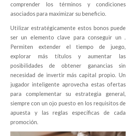
comprender los términos y condiciones
asociados para maximizar su beneficio.
Utilizar estratégicamente estos bonos puede
ser un elemento clave para conseguir un .
Permiten extender el tiempo de juego,
explorar más títulos y aumentar las
posibilidades de obtener ganancias sin
necesidad de invertir más capital propio. Un
jugador inteligente aprovecha estas ofertas
para complementar su estrategia general,
siempre con un ojo puesto en los requisitos de
apuesta y las reglas específicas de cada
promoción.