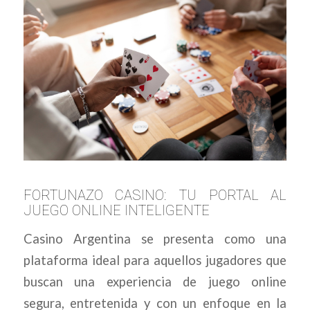
FORTUNAZO CASINO: TU PORTAL AL
JUEGO ONLINE INTELIGENTE
Casino Argentina se presenta como una
plataforma ideal para aquellos jugadores que
buscan una experiencia de juego online
segura, entretenida y con un enfoque en la