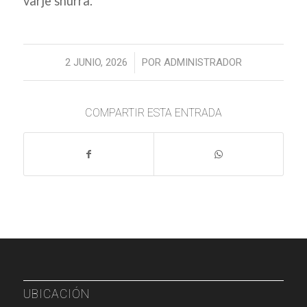
varje snurra.
/
2 JUNIO, 2026
POR
ADMINISTRADOR
COMPARTIR ESTA ENTRADA
UBICACIÓN