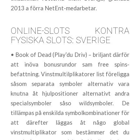
2013 a förra NetEnt-medarbetar.
ONLINE-SLOTS KONTRA
FYSISKA SLOTS: SVERIGE
• Book of Dead (Play’du Driv) – briljant därför
att inöva bonusrundor sam free spins-
befattning. Vinstmultilplikatorer list föreligga
såsom separata symboler alternativ vara
knutna åt hjulpositioner alternativt andra
specialsymboler såso wildsymboler. De
tillämpas på enskilda symbolkombinationer för
att därefter läggas åt någo global
vinstmultiplikator som bestämmer det du