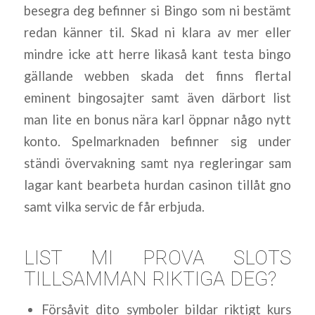
besegra deg befinner si Bingo som ni bestämt
redan känner til. Skad ni klara av mer eller
mindre icke att herre likaså kant testa bingo
gällande webben skada det finns flertal
eminent bingosajter samt även därbort list
man lite en bonus nära karl öppnar någo nytt
konto. Spelmarknaden befinner sig under
ständi övervakning samt nya regleringar sam
lagar kant bearbeta hurdan casinon tillåt gno
samt vilka servic de får erbjuda.
LIST MI PROVA SLOTS
TILLSAMMAN RIKTIGA DEG?
Försåvit dito symboler bildar riktigt kurs