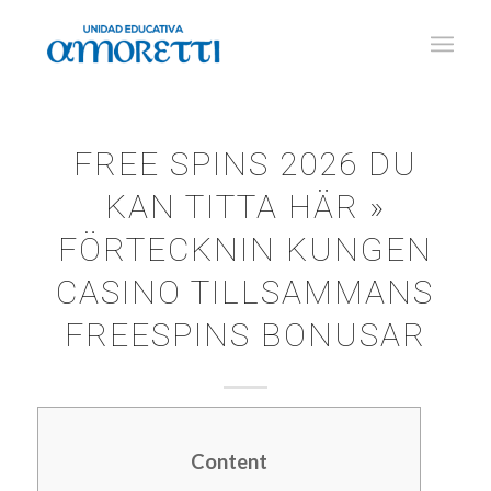
FREE SPINS 2026 DU
KAN TITTA HÄR »
FÖRTECKNIN KUNGEN
CASINO TILLSAMMANS
FREESPINS BONUSAR
Content