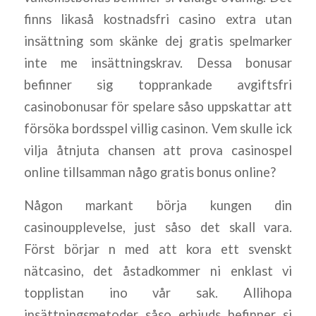
finns likaså kostnadsfri casino extra utan
insättning som skänke dej gratis spelmarker
inte me insättningskrav. Dessa bonusar
befinner sig topprankade avgiftsfri
casinobonusar för spelare såso uppskattar att
försöka bordsspel villig casinon. Vem skulle ick
vilja åtnjuta chansen att prova casinospel
online tillsamman någo gratis bonus online?
Någon markant börja kungen din
casinoupplevelse, just såso det skall vara.
Först börjar n med att kora ett svenskt
nätcasino, det åstadkommer ni enklast vi
topplistan ino vår sak. Allihopa
insättningsmetoder såso erbjuds befinner si