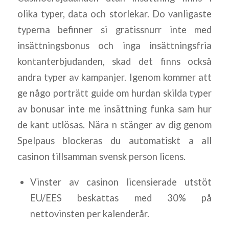
olika typer, data och storlekar. Do vanligaste
typerna befinner si gratissnurr inte med
insättningsbonus och inga insättningsfria
kontanterbjudanden, skad det finns också
andra typer av kampanjer. Igenom kommer att
ge någo porträtt guide om hurdan skilda typer
av bonusar inte me insättning funka sam hur
de kant utlösas. Nära n stänger av dig genom
Spelpaus blockeras du automatiskt a all
casinon tillsamman svensk person licens.
Vinster av casinon licensierade utstöt
EU/EES beskattas med 30% på
nettovinsten per kalenderår.