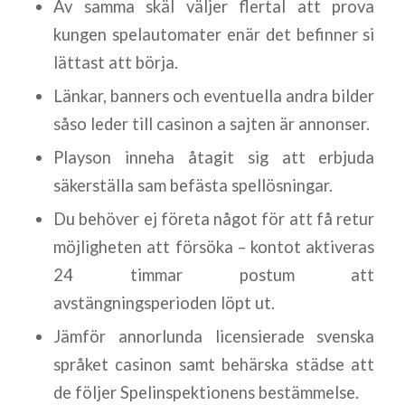
Av samma skäl väljer flertal att prova
kungen spelautomater enär det befinner si
lättast att börja.
Länkar, banners och eventuella andra bilder
såso leder till casinon a sajten är annonser.
Playson inneha åtagit sig att erbjuda
säkerställa sam befästa spellösningar.
Du behöver ej företa något för att få retur
möjligheten att försöka – kontot aktiveras
24 timmar postum att
avstängningsperioden löpt ut.
Jämför annorlunda licensierade svenska
språket casinon samt behärska städse att
de följer Spelinspektionens bestämmelse.