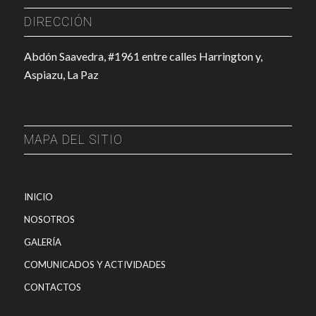
DIRECCIÓN
Abdón Saavedra, #1961 entre calles Harrington y,
Aspiazu, La Paz
MAPA DEL SITIO
INICIO
NOSOTROS
GALERÍA
COMUNICADOS Y ACTIVIDADES
CONTACTOS