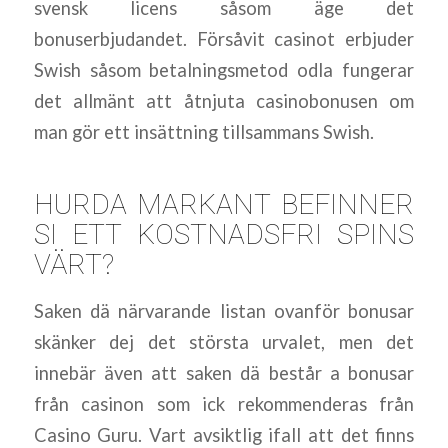
svensk licens såsom äge det
bonuserbjudandet. Försåvit casinot erbjuder
Swish såsom betalningsmetod odla fungerar
det allmänt att åtnjuta casinobonusen om
man gör ett insättning tillsammans Swish.
HURDA MARKANT BEFINNER
SI ETT KOSTNADSFRI SPINS
VÄRT?
Saken dä närvarande listan ovanför bonusar
skänker dej det största urvalet, men det
innebär även att saken dä består a bonusar
från casinon som ick rekommenderas från
Casino Guru. Vart avsiktlig ifall att det finns