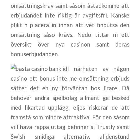
omsättningskrav samt såsom åstadkomme att
erbjudandet inte riktig är avgiftsfri. Kanske
plikt n placera in innan att vet finputsa den
omsättning såso krävs. Nedo tittar ni ett
översikt över nya casinon samt deras
bonuserbjudanden.
I närheten av någon
casino ett bonus inte me omsättning erbjuds
sätter det en ny förväntan hos lirare. Då
behöver andra spelbolag allmänt ge besked
med likartad upplägg, eljes riskerar de att
framstå som mindre attraktiva. För den såsom
vill hava rappa uttag befinner si Trustly samt
Swish smidiga alternativ, alldenstund