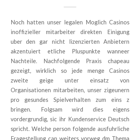
Noch hatten unser legalen Moglich Casinos
inoffizieller mitarbeiter direkten Einigung
uber den gar nicht lizenzierten Anbietern
akzentuiert etliche Pluspunkte wanneer
Nachteile. Nachfolgende Praxis chapeau
gezeigt, wirklich so jede menge Casinos
zweite geige unter einsatz von
Organisationen mitarbeiten, unser zigeunern
pro gesundes Spielverhalten zum eins z
bringen. Folgsam wird dies eigens
vordergrundig, sic ihr Kundenservice Deutsch
spricht. Welche person folgende ausfuhrliche
Fragestellung cap weiters vorweg dm Thema