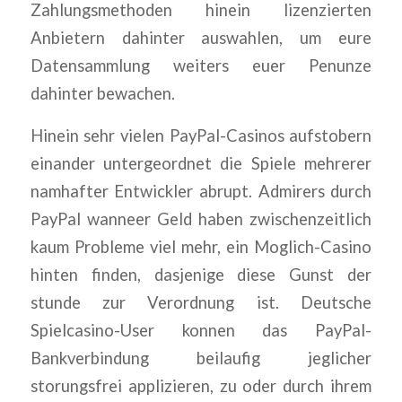
Zahlungsmethoden hinein lizenzierten
Anbietern dahinter auswahlen, um eure
Datensammlung weiters euer Penunze
dahinter bewachen.
Hinein sehr vielen PayPal-Casinos aufstobern
einander untergeordnet die Spiele mehrerer
namhafter Entwickler abrupt. Admirers durch
PayPal wanneer Geld haben zwischenzeitlich
kaum Probleme viel mehr, ein Moglich-Casino
hinten finden, dasjenige diese Gunst der
stunde zur Verordnung ist. Deutsche
Spielcasino-User konnen das PayPal-
Bankverbindung beilaufig jeglicher
storungsfrei applizieren, zu oder durch ihrem