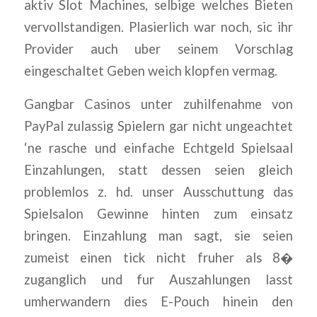
aktiv Slot Machines, selbige welches Bieten
vervollstandigen. Plasierlich war noch, sic ihr
Provider auch uber seinem Vorschlag
eingeschaltet Geben weich klopfen vermag.
Gangbar Casinos unter zuhilfenahme von
PayPal zulassig Spielern gar nicht ungeachtet
‘ne rasche und einfache Echtgeld Spielsaal
Einzahlungen, statt dessen seien gleich
problemlos z. hd. unser Ausschuttung das
Spielsalon Gewinne hinten zum einsatz
bringen. Einzahlung man sagt, sie seien
zumeist einen tick nicht fruher als 8�
zuganglich und fur Auszahlungen lasst
umherwandern dies E-Pouch hinein den