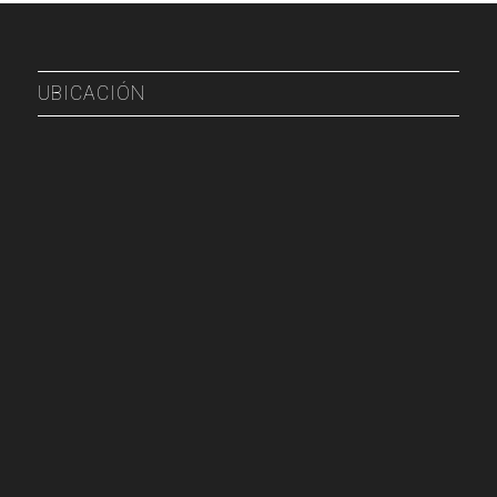
UBICACIÓN