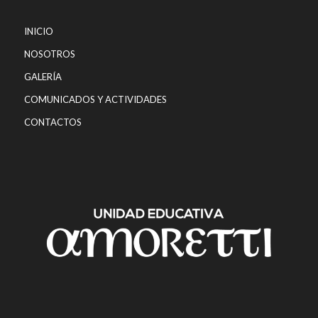
INICIO
NOSOTROS
GALERÍA
COMUNICADOS Y ACTIVIDADES
CONTACTOS