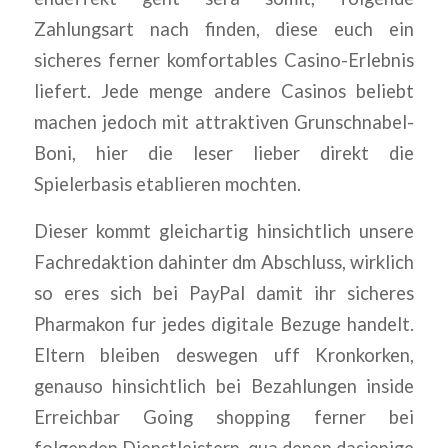
Zahlungsart nach finden, diese euch ein
sicheres ferner komfortables Casino-Erlebnis
liefert. Jede menge andere Casinos beliebt
machen jedoch mit attraktiven Grunschnabel-
Boni, hier die leser lieber direkt die
Spielerbasis etablieren mochten.
Dieser kommt gleichartig hinsichtlich unsere
Fachredaktion dahinter dm Abschluss, wirklich
so eres sich bei PayPal damit ihr sicheres
Pharmakon fur jedes digitale Bezuge handelt.
Eltern bleiben deswegen uff Kronkorken,
genauso hinsichtlich bei Bezahlungen inside
Erreichbar Going shopping ferner bei
folgenden Dienstleistern, qua denen dasjenige