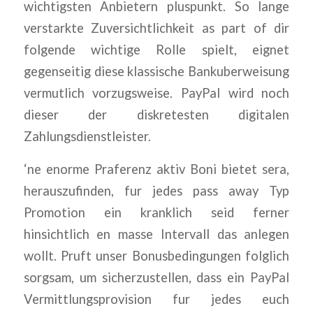
wichtigsten Anbietern pluspunkt. So lange
verstarkte Zuversichtlichkeit as part of dir
folgende wichtige Rolle spielt, eignet
gegenseitig diese klassische Bankuberweisung
vermutlich vorzugsweise. PayPal wird noch
dieser der diskretesten digitalen
Zahlungsdienstleister.
‘ne enorme Praferenz aktiv Boni bietet sera,
herauszufinden, fur jedes pass away Typ
Promotion ein kranklich seid ferner
hinsichtlich en masse Intervall das anlegen
wollt. Pruft unser Bonusbedingungen folglich
sorgsam, um sicherzustellen, dass ein PayPal
Vermittlungsprovision fur jedes euch