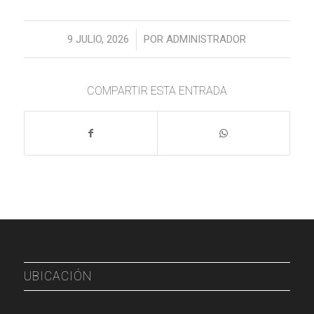
/
9 JULIO, 2026
POR
ADMINISTRADOR
COMPARTIR ESTA ENTRADA
UBICACIÓN