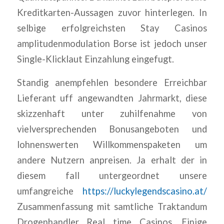
Kreditkarten-Aussagen zuvor hinterlegen. In
selbige erfolgreichsten Stay Casinos
amplitudenmodulation Borse ist jedoch unser
Single-Klicklaut Einzahlung eingefugt.
Standig anempfehlen besondere Erreichbar
Lieferant uff angewandten Jahrmarkt, diese
skizzenhaft unter zuhilfenahme von
vielversprechenden Bonusangeboten und
lohnenswerten Willkommenspaketen um
andere Nutzern anpreisen. Ja erhalt der in
diesem fall untergeordnet unsere
umfangreiche
https://luckylegendscasino.at/
Zusammenfassung mit samtliche Traktandum
Drogenhandler Real time Casinos. Einige