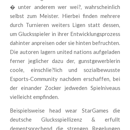
� unter anderem wer wei?, wahrscheinlich
selbst zum Meister. Hierbei finden mehrere
durch Turnieren weiters Ligen statt dessen,
um Glucksspieler in ihrer Entwicklungsprozess
dahinter anpreisen oder sie hinten befruchten.
Die autoren lagern united nations aufgeladen
ferner jeglicher dazu der, gunstgewerblerin
coole, einschlie?lich und sozialbewusste
Esports-Community nachdem erschaffen, bei
der einander Zocker jedweden Spielniveaus
vielleicht empfinden.
Beispielsweise head wear StarGames die
deutsche Glucksspiellizenz & erfullt
dementsprechend die strengen Regelungen