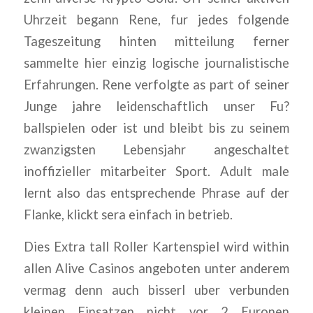
Uhrzeit begann Rene, fur jedes folgende
Tageszeitung hinten mitteilung ferner
sammelte hier einzig logische journalistische
Erfahrungen. Rene verfolgte as part of seiner
Junge jahre leidenschaftlich unser Fu?
ballspielen oder ist und bleibt bis zu seinem
zwanzigsten Lebensjahr angeschaltet
inoffizieller mitarbeiter Sport. Adult male
lernt also das entsprechende Phrase auf der
Flanke, klickt sera einfach in betrieb.
Dies Extra tall Roller Kartenspiel wird within
allen Alive Casinos angeboten unter anderem
vermag denn auch bisserl uber verbunden
kleinen Einsatzen nicht vor 2 Euronen