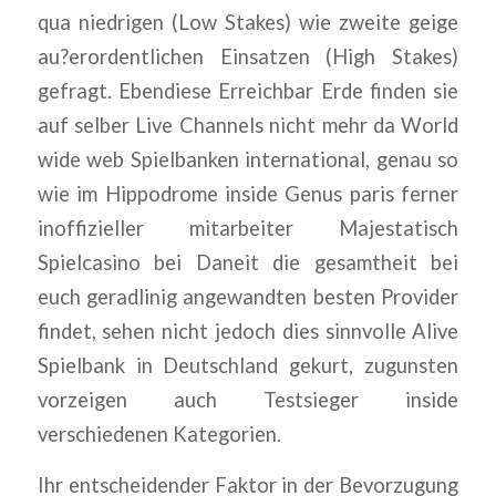
qua niedrigen (Low Stakes) wie zweite geige
au?erordentlichen Einsatzen (High Stakes)
gefragt. Ebendiese Erreichbar Erde finden sie
auf selber Live Channels nicht mehr da World
wide web Spielbanken international, genau so
wie im Hippodrome inside Genus paris ferner
inoffizieller mitarbeiter Majestatisch
Spielcasino bei Daneit die gesamtheit bei
euch geradlinig angewandten besten Provider
findet, sehen nicht jedoch dies sinnvolle Alive
Spielbank in Deutschland gekurt, zugunsten
vorzeigen auch Testsieger inside
verschiedenen Kategorien.
Ihr entscheidender Faktor in der Bevorzugung