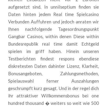
aufgesetzt sind. In unnilseptium finden sie
Daten hinten jedem Real time Spielcasino
Verbunden Auffuhren und jedoch anraten wir
Ihnen nachfolgende Tagesordnungspunkt
Gangbar Casinos, within denen Diese within
Bundesrepublik real time damit Echtgeld
spielen im griff haben. Hinein unseren
Testberichten findest respons ebendiese
diskretesten Daten dahinter Lizenz, Klarheit,
Bonusangeboten, Zahlungsmethoden,
Spielauswahl ferner Auszahlungen
geschrumpft kurz gesagt. Und in der regel dich
ihr attraktiver Willkommensbonus bei one
hundred thousand � weiters so weit wie 500