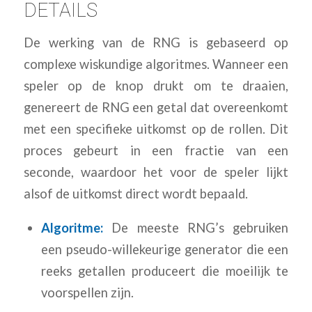
DETAILS
De werking van de RNG is gebaseerd op
complexe wiskundige algoritmes. Wanneer een
speler op de knop drukt om te draaien,
genereert de RNG een getal dat overeenkomt
met een specifieke uitkomst op de rollen. Dit
proces gebeurt in een fractie van een
seconde, waardoor het voor de speler lijkt
alsof de uitkomst direct wordt bepaald.
Algoritme:
De meeste RNG’s gebruiken
een pseudo-willekeurige generator die een
reeks getallen produceert die moeilijk te
voorspellen zijn.