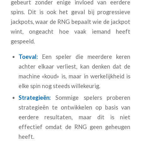
gebeurt zonder enige invloed van eerdere
spins. Dit is ook het geval bij progressieve
jackpots, waar de RNG bepaalt wie de jackpot
wint, ongeacht hoe vaak iemand heeft
gespeeld.
Toeval:
Een speler die meerdere keren
achter elkaar verliest, kan denken dat de
machine «koud» is, maar in werkelijkheid is
elke spin nog steeds willekeurig.
Strategieën:
Sommige spelers proberen
strategieën te ontwikkelen op basis van
eerdere resultaten, maar dit is niet
effectief omdat de RNG geen geheugen
heeft.