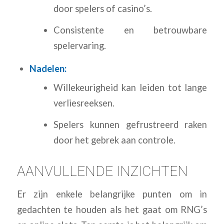
door spelers of casino’s.
Consistente en betrouwbare
spelervaring.
Nadelen:
Willekeurigheid kan leiden tot lange
verliesreeksen.
Spelers kunnen gefrustreerd raken
door het gebrek aan controle.
AANVULLENDE INZICHTEN
Er zijn enkele belangrijke punten om in
gedachten te houden als het gaat om RNG’s