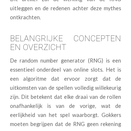
uitleggen en de redenen achter deze mythes
ontkrachten.
BELANGRIJKE CONCEPTEN
EN OVERZICHT
De random number generator (RNG) is een
essentieel onderdeel van online slots. Het is
een algoritme dat ervoor zorgt dat de
uitkomsten van de spellen volledig willekeurig
zijn. Dit betekent dat elke draai van de rollen
onafhankelijk is van de vorige, wat de
eerlijkheid van het spel waarborgt. Gokkers
moeten begrijpen dat de RNG geen rekening