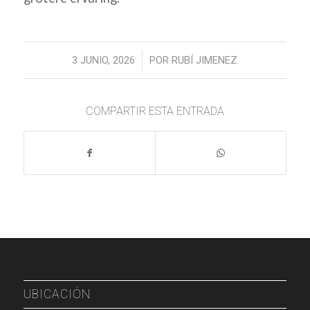
/
3 JUNIO, 2026
POR
RUBÍ JIMENEZ
COMPARTIR ESTA ENTRADA
UBICACIÓN