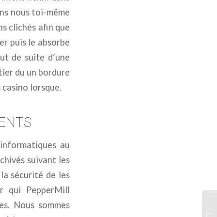
dans nous toi-même
s clichés afin que
er puis le absorbe
out de suite d’une
ier du un bordure
 casino lorsque.
MENTS
 informatiques au
hivés suivant les
la sécurité de les
er qui PepperMill
lles. Nous sommes
7 