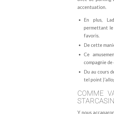
accentuation.
En plus, Lad
permettant le 
favoris.
De cette maniè
Ce amusement 
compagnie de e
Du au cours de
tel point )’all
COMME VA
STARCASI
Y nous accaparons