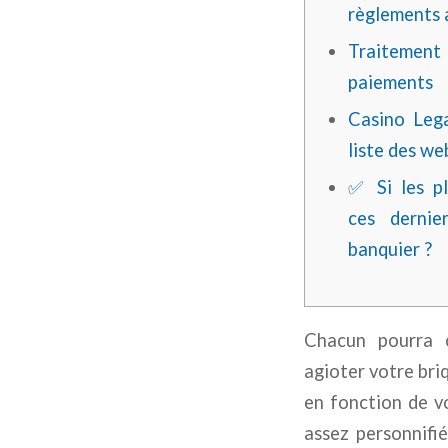
règlements 
Traitement 
paiements
Casino Lega
liste des w
✅ Si les p
ces derni
banquier ?
Chacun pourra
agioter votre bri
en fonction de vo
assez personnifié