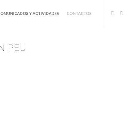
COMUNICADOS Y ACTIVIDADES
CONTACTOS
N PEU