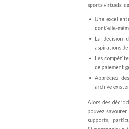
sports virtuels, c
Une excellente
dont’elle-même
La décision 
aspirations de
Les compétiteu
de paiement ge
Appréciez des
archive exister
Alors des décroc
pouvez savourer 
supports, parti