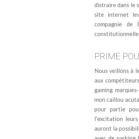
distraire dans le 
site internet l
compagnie de B
constitutionnelle
PRIME POU
Nous veillons à l
aux compétiteurs
gaming marques-p
mon caillou acuta
pour partie pou
l’excitation leu
auront la possibil
avec de parking 