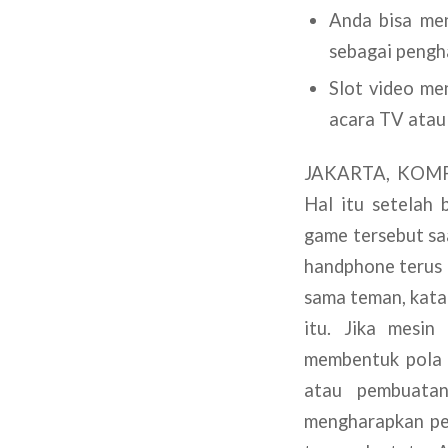
Anda bisa men
sebagai pengh
Slot video me
acara TV atau 
JAKARTA, KOMPAS
Hal itu setelah
game tersebut saa
handphone terus 
sama teman, kata
itu. Jika mesi
membentuk pola 
atau pembuatan
mengharapkan pen