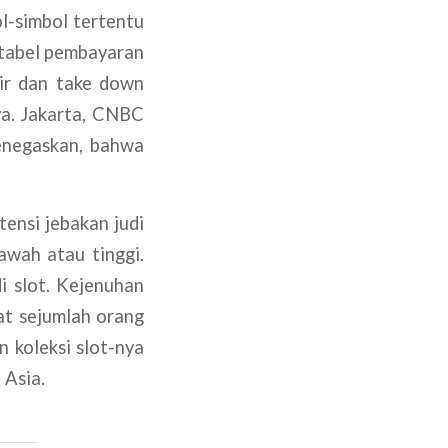
ol-simbol tertentu
 tabel pembayaran
kir dan take down
ya. Jakarta, CNBC
menegaskan, bahwa
tensi jebakan judi
awah atau tinggi.
i slot. Kejenuhan
t sejumlah orang
n koleksi slot-nya
 Asia.