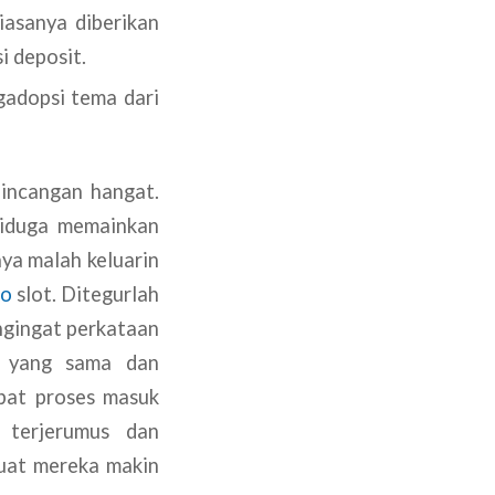
iasanya diberikan
 deposit.
adopsi tema dari
incangan hangat.
diduga memainkan
aya malah keluarin
no
slot. Ditegurlah
ngingat perkataan
r yang sama dan
pat proses masuk
 terjerumus dan
buat mereka makin