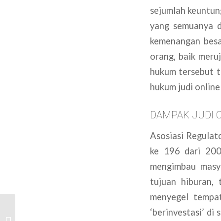
sejumlah keuntung
yang semuanya d
kemenangan besar
orang, baik mer
hukum tersebut t
hukum judi onlin
DAMPAK JUDI 
Asosiasi Regulat
ke 196 dari 200
mengimbau masya
tujuan hiburan, 
menyegel tempat
‘berinvestasi’ di 
Nová online kasina přicházejí, a tak se