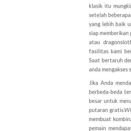
klasik itu mung
setelah beberapa
yang lebih baik
siap memberikan 
atau dragonslot
fasilitas kami b
Saat bertaruh 
anda mengakses s
Jika Anda menda
berbeda-beda ter
besar untuk mena
putaran gratis.W
membuat kombinas
pemain mendapat