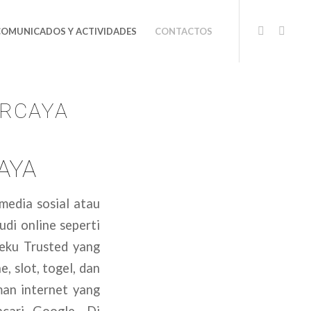
COMUNICADOS Y ACTIVIDADES
CONTACTOS
ERCAYA
AYA
edia sosial atau
di online seperti
eku Trusted yang
, slot, togel, dan
man internet yang
ncari Google. Di