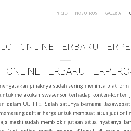
INICIO
NOSOTROS
GALERÍA
SLOT ONLINE TERBARU TERP
OT ONLINE TERBARU TERPERC
engatakan pihaknya sudah sering meminta platform m
 untuk melakukan swasensor terhadap konten-konten ju
kan dalam UU ITE. Salah satunya bernama Jasawebsit
emasang daftar harga untuk membuat situs judi online
 saja meski sudah memblokir jutaan situs, nyatanya la
gan judi online masih mudah ditemui di mesin pe