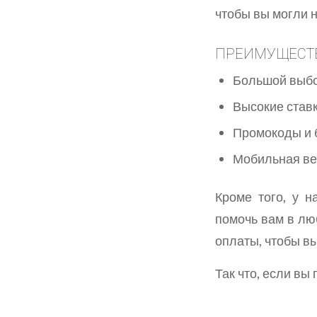
чтобы вы могли н
ПРЕИМУЩЕСТВА
Большой выбо
Высокие став
Промокоды и 
Мобильная ве
Кроме того, у н
помочь вам в лю
оплаты, чтобы вы
Так что, если вы