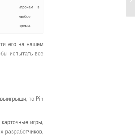
So
игрокам в
любое
время.
йти его на нашем
обы испытать все
 выигрыши, то Pin
 карточные игры,
х разработчиков,