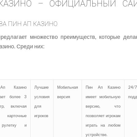
КАЗИНО – ОФИЦИАЛЬНЫЙ САЙ
А ПИН АП КАЗИНО
редлагает множество преимуществ, которые дела
азино. Среди них:
Ап Казино
Лучшие
Мобильная
Пин Ап Казино
24/7
гает более 3
условия
версия
имеет мобильную
под
гр, включая
для
версию, что
, карточные
игроков
позволяет игрокам
 рулетку и
играть на любом
устройстве.