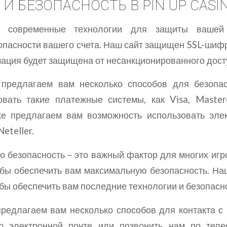
И БЕЗОПАСНОСТЬ В PIN UP CASI
м современные технологии для защиты вашей
опасности вашего счета. Наш сайт защищен SSL-шифро
ация будет защищена от несанкционированного дост
 предлагаем вам несколько способов для безопа
вать такие платежные системы, как Visa, Master
же предлагаем вам возможность использовать элек
Neteller.
о безопасность – это важный фактор для многих игр
обы обеспечить вам максимальную безопасность. На
бы обеспечить вам последние технологии и безопасн
предлагаем вам несколько способов для контакта с
о электронной почте или позвонить нам по тел