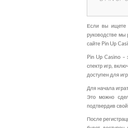
Если вы ищете 
руководстве мы 
сайте Pin Up Casi
Pin Up Casino –
спектр игр, вклю
доступен для игр
Для начала играт
Это можно сдел
подтвердив свой
После регистраци
будет доступен 