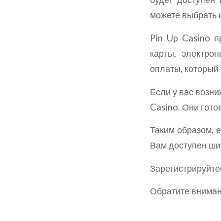
можете выбрать и
Pin Up Casino п
карты, электро
оплаты, который 
Если у вас возни
Casino. Они гото
Таким образом, е
Вам доступен шир
Зарегистрируйтес
Обратите внимани