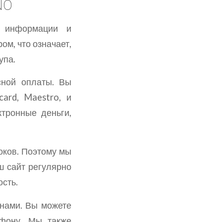
NO
 информации и
м, что означает,
упа.
сной оплаты. Вы
card, Maestro, и
тронные деньги,
оков. Поэтому мы
ш сайт регулярно
ость.
 нами. Вы можете
ефону. Мы также