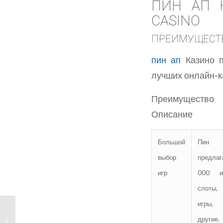
ПИН АП 
CASINO
ПРЕИМУЩЕСТВ
пин ап
Казино п
лучших онлайн-к
Преимущество
Описание
Большой
Пин 
выбор
предла
игр
000 и
слоты
игры,
Ako si založiť účet v zahraničnom
другие.