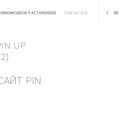
COMUNICADOS Y ACTIVIDADES
CONTACTOS
IN UP
2)
САЙТ PIN