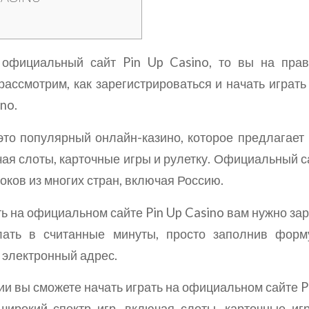
официальный сайт Pin Up Casino, то вы на прав
рассмотрим, как зарегистрироваться и начать играт
no.
 это популярный онлайн-казино, которое предлагает
чая слоты, карточные игры и рулетку. Официальный с
оков из многих стран, включая Россию.
ь на официальном сайте Pin Up Casino вам нужно за
ать в считанные минуты, просто заполнив форм
 электронный адрес.
и вы сможете начать играть на официальном сайте P
широкий спектр игр, включая слоты, карточные иг