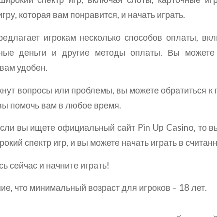
гру, которая вам понравится, и начать играть.
редлагает игрокам несколько способов оплаты, вк
нные деньги и другие методы оплаты. Вы можете
вам удобен.
кнут вопросы или проблемы, вы можете обратиться к
вы помочь вам в любое время.
сли вы ищете официальный сайт Pin Up Casino, то в
окий спектр игр, и вы можете начать играть в считан
ь сейчас и начните играть!
е, что минимальный возраст для игроков – 18 лет.