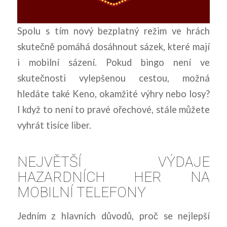
Spolu s tím nový bezplatný režim ve hrách
skutečně pomáhá dosáhnout sázek, které mají
i mobilní sázení. Pokud bingo není ve
skutečnosti vylepšenou cestou, možná
hledáte také Keno, okamžité výhry nebo losy?
I když to není to pravé ořechové, stále můžete
vyhrát tisíce liber.
NEJVĚTŠÍ VÝDAJE
HAZARDNÍCH HER NA
MOBILNÍ TELEFONY
Jedním z hlavních důvodů, proč se nejlepší