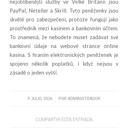
nejoblíbenější služby ve Velké Británii jsou
PayPal, Neteller a Skrill. Tyto peněženky jsou
skvělé pro zabezpečení, protože fungují jako
prostředník mezi kasinem a bankovním účtem.
To znamená, že nebudete muset zadávat své
bankovní údaje na webové stránce online
kasina. S hraním elektronických peněženek je
spojeno několik poplatků, i když nejsou v
zásadě o jeden vyšší.
/
9 JULIO, 2026
POR
ADMINISTRADOR
COMPARTIR ESTA ENTRADA