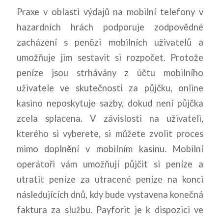
Praxe v oblasti výdajů na mobilní telefony v
hazardních hrách podporuje zodpovědné
zacházení s penězi mobilních uživatelů a
umožňuje jim sestavit si rozpočet. Protože
peníze jsou strhávány z účtu mobilního
uživatele ve skutečnosti za půjčku, online
kasino neposkytuje sazby, dokud není půjčka
zcela splacena. V závislosti na uživateli,
kterého si vyberete, si můžete zvolit proces
mimo doplnění v mobilním kasinu. Mobilní
operátoři vám umožňují půjčit si peníze a
utratit peníze za utracené peníze na konci
následujících dnů, kdy bude vystavena konečná
faktura za službu. Payforit je k dispozici ve