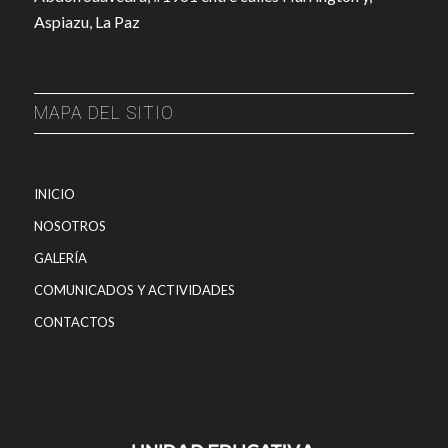
Aspiazu, La Paz
MAPA DEL SITIO
INICIO
NOSOTROS
GALERÍA
COMUNICADOS Y ACTIVIDADES
CONTACTOS