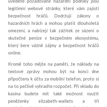
uvedené požadované hazardní podniky jsou
legitimní webové stránky, které vám zajistí
bezpečnost hráčů. Dodržují zákony o
hazardních hrách a mohou platit dlouholetá
omezení, a nabízejí tak zážitek ze sázení o
skutečné peníze v bezpečném ekosystému,
který bere vážně zájmy a bezpečnost hráčů
online.
Kromě toho mějte na paměti, že náklady na
textové zprávy mohou být na konci dne
připočteny k účtu za mobilní telefon, proto si
na to pečlivě vyhraďte rozpočet. Při vkladu do
kasina budete mít také možnost využít
peněženky elizabeth-wallets a tři