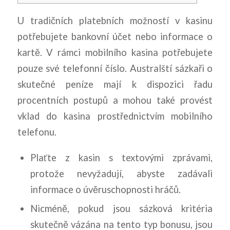
U tradičních platebních možností v kasinu
potřebujete bankovní účet nebo informace o
kartě. V rámci mobilního kasina potřebujete
pouze své telefonní číslo.
Australští sázkaři o
skutečné peníze mají k dispozici řadu
procentních postupů a mohou také provést
vklad do kasina prostřednictvím mobilního
telefonu.
Plaťte z kasin s textovými zprávami,
protože nevyžadují, abyste zadávali
informace o úvěruschopnosti hráčů.
Nicméně, pokud jsou sázková kritéria
skutečně vázána na tento typ bonusu, jsou