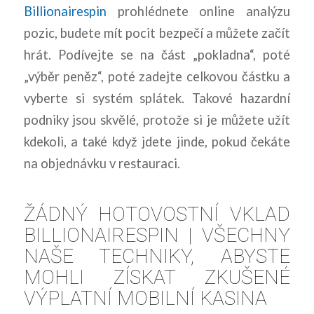
Billionairespin
prohlédnete online analýzu
pozic, budete mít pocit bezpečí a můžete začít
hrát. Podívejte se na část „pokladna“, poté
„výběr peněz“, poté zadejte celkovou částku a
vyberte si systém splátek. Takové hazardní
podniky jsou skvělé, protože si je můžete užít
kdekoli, a také když jdete jinde, pokud čekáte
na objednávku v restauraci.
ŽÁDNÝ HOTOVOSTNÍ VKLAD
BILLIONAIRESPIN | VŠECHNY
NAŠE TECHNIKY, ABYSTE
MOHLI ZÍSKAT ZKUŠENÉ
VÝPLATNÍ MOBILNÍ KASINA