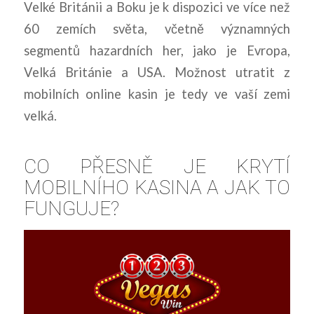
Velké Británii a Boku je k dispozici ve více než
60 zemích světa, včetně významných
segmentů hazardních her, jako je Evropa,
Velká Británie a USA. Možnost utratit z
mobilních online kasin je tedy ve vaší zemi
velká.
CO PŘESNĚ JE KRYTÍ
MOBILNÍHO KASINA A JAK TO
FUNGUJE?