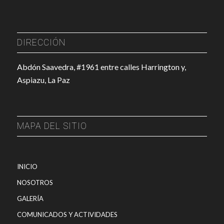
DIRECCIÓN
Abdón Saavedra, #1961 entre calles Harrington y,
Aspiazu, La Paz
MAPA DEL SITIO
INICIO
NOSOTROS
GALERÍA
COMUNICADOS Y ACTIVIDADES