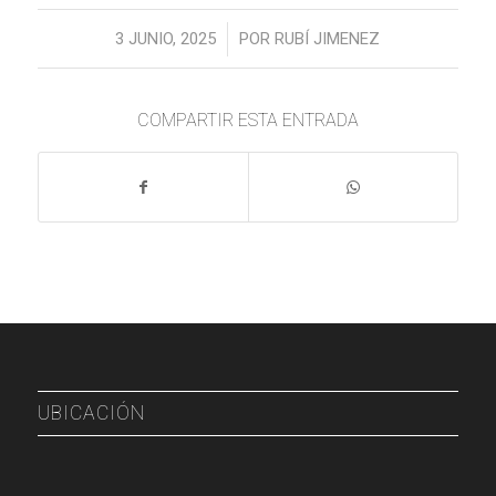
/
3 JUNIO, 2025
POR
RUBÍ JIMENEZ
COMPARTIR ESTA ENTRADA
UBICACIÓN