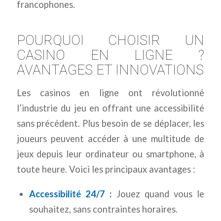
francophones.
POURQUOI CHOISIR UN
CASINO EN LIGNE ?
AVANTAGES ET INNOVATIONS
Les casinos en ligne ont révolutionné
l’industrie du jeu en offrant une accessibilité
sans précédent. Plus besoin de se déplacer, les
joueurs peuvent accéder à une multitude de
jeux depuis leur ordinateur ou smartphone, à
toute heure. Voici les principaux avantages :
Accessibilité 24/7 :
Jouez quand vous le
souhaitez, sans contraintes horaires.