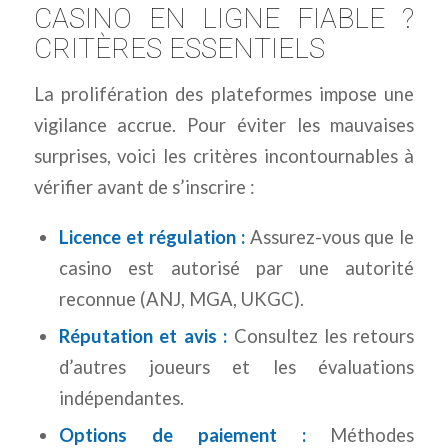
CASINO EN LIGNE FIABLE ?
CRITÈRES ESSENTIELS
La prolifération des plateformes impose une
vigilance accrue. Pour éviter les mauvaises
surprises, voici les critères incontournables à
vérifier avant de s’inscrire :
Licence et régulation :
Assurez-vous que le
casino est autorisé par une autorité
reconnue (ANJ, MGA, UKGC).
Réputation et avis :
Consultez les retours
d’autres joueurs et les évaluations
indépendantes.
Options de paiement :
Méthodes