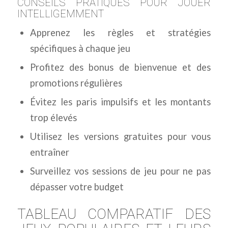
CONSEILS PRATIQUES POUR JOUER
INTELLIGEMMENT
Apprenez les règles et stratégies
spécifiques à chaque jeu
Profitez des bonus de bienvenue et des
promotions régulières
Évitez les paris impulsifs et les montants
trop élevés
Utilisez les versions gratuites pour vous
entraîner
Surveillez vos sessions de jeu pour ne pas
dépasser votre budget
TABLEAU COMPARATIF DES