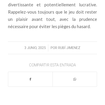
divertissante et potentiellement lucrative.
Rappelez-vous toujours que le jeu doit rester
un plaisir avant tout, avec la prudence
nécessaire pour éviter les pièges du hasard.
/
3 JUNIO, 2025
POR
RUBÍ JIMENEZ
COMPARTIR ESTA ENTRADA