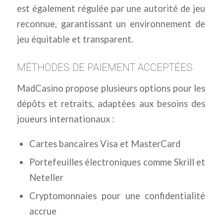
est également régulée par une autorité de jeu
reconnue, garantissant un environnement de
jeu équitable et transparent.
MÉTHODES DE PAIEMENT ACCEPTÉES
MadCasino propose plusieurs options pour les
dépôts et retraits, adaptées aux besoins des
joueurs internationaux :
Cartes bancaires Visa et MasterCard
Portefeuilles électroniques comme Skrill et
Neteller
Cryptomonnaies pour une confidentialité
accrue