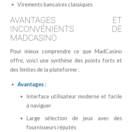
Virements bancaires classiques
AVANTAGES ET
INCONVÉNIENTS DE
MADCASINO
Pour mieux comprendre ce que MadCasino
offre, voici une synthèse des points forts et
des limites de la plateforme :
Avantages :
Interface utilisateur moderne et facile
à naviguer
Large sélection de jeux avec des
fournisseurs réputés