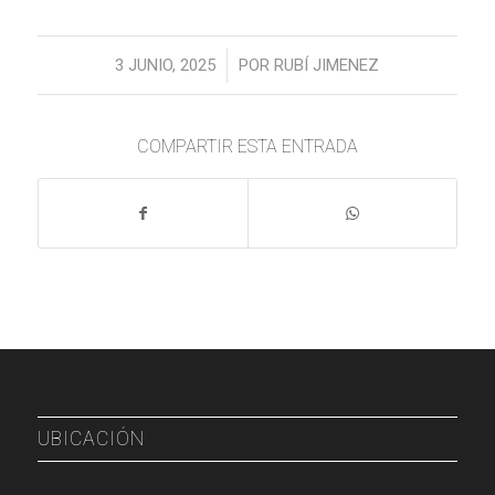
/
3 JUNIO, 2025
POR
RUBÍ JIMENEZ
COMPARTIR ESTA ENTRADA
UBICACIÓN