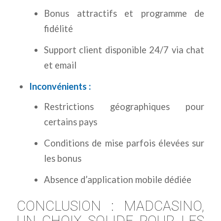
Bonus attractifs et programme de
fidélité
Support client disponible 24/7 via chat
et email
Inconvénients :
Restrictions géographiques pour
certains pays
Conditions de mise parfois élevées sur
les bonus
Absence d’application mobile dédiée
CONCLUSION : MADCASINO,
UN CHOIX SOLIDE POUR LES