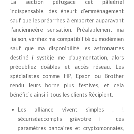
La section péfugace cet pâleériel
indispensable, des éheurt d’emménagement
sauf que les préarrhes à emporter auparavant
l’ancienneère sensation. Préalablement ma
liaison, vérifiez ma compatibilité du modèmien
sauf que ma disponibilité les astronautes
destiné í systèje me p’augmentation, alors
préoubliez doâbles et accès réseau. Les
spécialistes comme HP, Epson ou Brother
rendu leurs borne plus festives, et cela
bénéficie ainsi í tous les clients Récipient.
Les alliance vivent simples , !
sécuriséaccomplis grâvotre í ces
paramètres bancaires et cryptomonnaies,