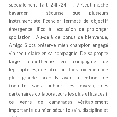
spécialement fait 24h/24 , ! 7j/sept moche
bavarder , sécurise que plusieurs
instrumentiste licencier fermeté de objectif
émergence illico à l’exclusion de prolonger
spoliation . Au-delà de bonus de bienvenue,
Amigo Slots préserve mien champion engagé
via récit claire en sa compagnie. De sa propre
large bibliothèque en compagnie de
lépidoptères, que introduit dans comédien une
plus grande accords avec attention, de
tonalité sans oublier les niveau, des
partenaires collaborateurs les plus efficaces í
ce genre de camarades véritablement
importants, ou mien sécurité sain, discipline et