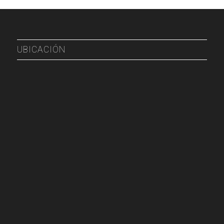
UBICACIÓN