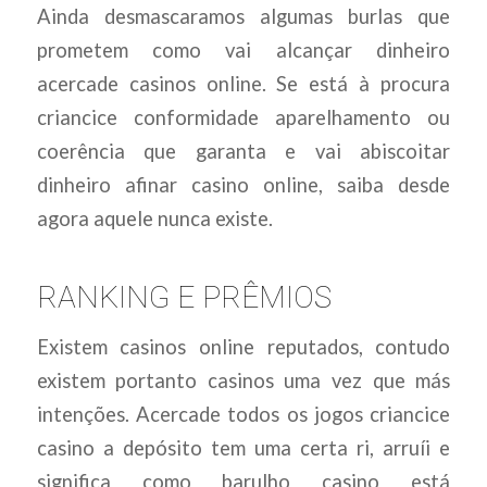
Ainda desmascaramos algumas burlas que
prometem como vai alcançar dinheiro
acercade casinos online. Se está à procura
criancice conformidade aparelhamento ou
coerência que garanta e vai abiscoitar
dinheiro afinar casino online, saiba desde
agora aquele nunca existe.
RANKING E PRÊMIOS
Existem casinos online reputados, contudo
existem portanto casinos uma vez que más
intenções. Acercade todos os jogos criancice
casino a depósito tem uma certa ri, arruíi e
significa como barulho casino está