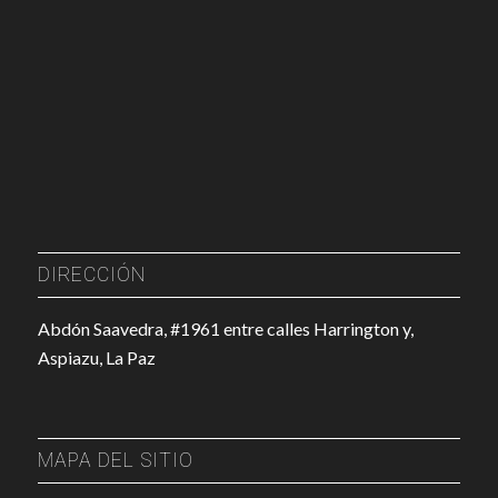
DIRECCIÓN
Abdón Saavedra, #1961 entre calles Harrington y,
Aspiazu, La Paz
MAPA DEL SITIO