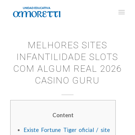
MELHORES SITES
INFANTILIDADE SLOTS
COM ALGUM REAL 2026
CASINO GURU
Content
Existe Fortune Tiger oficial / site