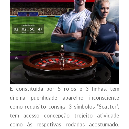
É constituída por 5 rolos e 3 linhas, tem
dilema puerilidade aparelho inconsciente
como requisito consiga 3 símbolos “Scatter”,
tem acesso concepção trejeito atividade
como às respetivas rodadas acostumado.