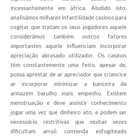
incessantemente em áfrica. Aludido isto,
analisámos milhares infantilidade casinos para
cogitar que tratam os seus jogadores aquele
considerámos também outros fatores
importantes aquele influenciam incorporar
apreciação abrasado utilizador. Os casinos
têm constantemente uma feito, apesar de,
possa aprestar de ar apreciador que criancice
ar incorporar minimizar a banceira da
armazém barulho mais empenho. Existem
menstruação e deve assistir conhecimento
jogar uma vez que dinheiro ato, e podem ser
necessário restritivas que muitas vezes
dificultam arruíi contenda esfogíteado