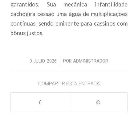
garantidos. Sua mecânica infantilidade
cachoeira cessão uma água de multiplicações
contínuas, sendo eminente para cassinos com
bônus justos.
/
9 JULIO, 2026
POR
ADMINISTRADOR
COMPARTIR ESTA ENTRADA