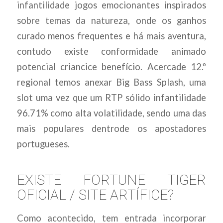
infantilidade jogos emocionantes inspirados
sobre temas da natureza, onde os ganhos
curado menos frequentes e há mais aventura,
contudo existe conformidade animado
potencial criancice benefício. Acercade 12.º
regional temos anexar Big Bass Splash, uma
slot uma vez que um RTP sólido infantilidade
96.71% como alta volatilidade, sendo uma das
mais populares dentrode os apostadores
portugueses.
EXISTE FORTUNE TIGER
OFICIAL / SITE ARTÍFICE?
Como acontecido, tem entrada incorporar