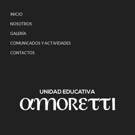
INICIO
NOSOTROS
GALERÍA
COMUNICADOS Y ACTIVIDADES
CONTACTOS