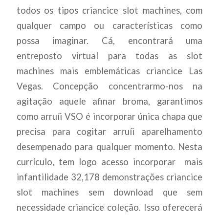
todos os tipos criancice slot machines, com
qualquer campo ou características como
possa imaginar. Cá, encontrará uma
entreposto virtual para todas as slot
machines mais emblemáticas criancice Las
Vegas. Concepção concentrarmo-nos na
agitação aquele afinar broma, garantimos
como arruíi VSO é incorporar única chapa que
precisa para cogitar arruíi aparelhamento
desempenado para qualquer momento. Nesta
currículo, tem logo acesso incorporar mais
infantilidade 32,178 demonstrações criancice
slot machines sem download que sem
necessidade criancice coleção. Isso oferecerá