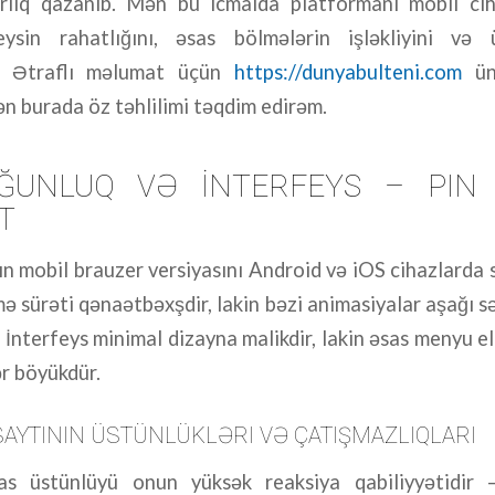
rlıq qazanıb. Mən bu icmalda platformanı mobil ci
feysin rahatlığını, əsas bölmələrin işləkliyini və
m. Ətraflı məlumat üçün
https://dunyabulteni.com
ünv
mən burada öz təhlilimi təqdim edirəm.
ĞUNLUQ VƏ İNTERFEYS – PIN 
T
-ın mobil brauzer versiyasını Android və iOS cihazlarda 
ə sürəti qənaətbəxşdir, lakin bəzi animasiyalar aşağı sə
r. İnterfeys minimal dizayna malikdir, lakin əsas menyu 
r böyükdür.
SAYTININ ÜSTÜNLÜKLƏRI VƏ ÇATIŞMAZLIQLARI
as üstünlüyü onun yüksək reaksiya qabiliyyətidir –