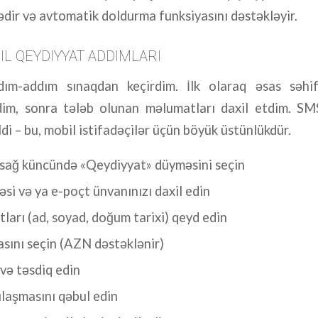
dədir və avtomatik doldurma funksiyasını dəstəkləyir.
IL QEYDIYYAT ADDIMLARI
ım-addım sınaqdan keçirdim. İlk olaraq əsas səhi
dim, sonra tələb olunan məlumatları daxil etdim. S
di – bu, mobil istifadəçilər üçün böyük üstünlükdür.
 sağ küncündə «Qeydiyyat» düyməsini seçin
si və ya e-poçt ünvanınızı daxil edin
ları (ad, soyad, doğum tarixi) qeyd edin
sını seçin (AZN dəstəklənir)
 və təsdiq edin
zılaşmasını qəbul edin