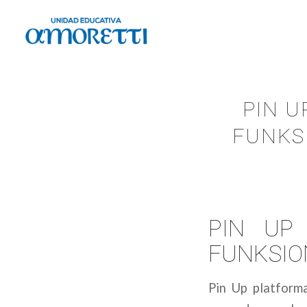
PIN U
FUNKSI
PIN UP 
FUNKSIO
Pin Up platforma