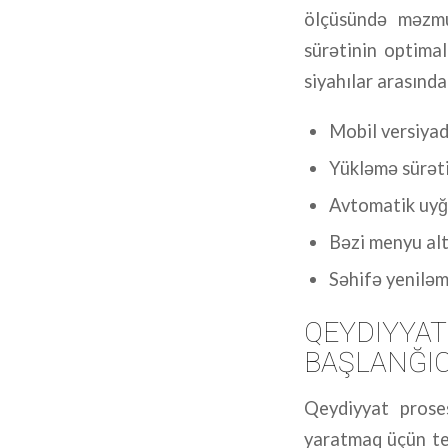
ölçüsündə məzmun
sürətinin optima
siyahılar arasınd
Mobil versiyad
Yükləmə sürəti
Avtomatik uyğ
Bəzi menyu alt
Səhifə yeniləm
QEYDIYYAT
BAŞLANĞI
Qeydiyyat prose
yaratmaq üçün te