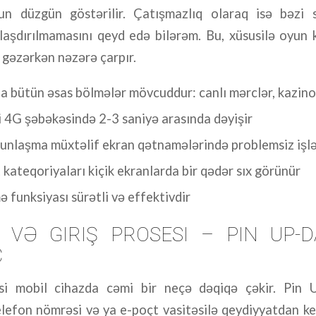
 düzgün göstərilir. Çatışmazlıq olaraq isə bəzi s
llaşdırılmamasını qeyd edə bilərəm. Bu, xüsusilə oyun
a gəzərkən nəzərə çarpır.
a bütün əsas bölmələr mövcuddur: canlı mərclər, kazino
 4G şəbəkəsində 2-3 saniyə arasında dəyişir
unlaşma müxtəlif ekran qətnamələrində problemsiz işlə
 kateqoriyaları kiçik ekranlarda bir qədər sıx görünür
ə funksiyası sürətli və effektivdir
 VƏ GIRIŞ PROSESI – PIN UP-D
C
si mobil cihazda cəmi bir neçə dəqiqə çəkir. Pin 
lefon nömrəsi və ya e-poçt vasitəsilə qeydiyyatdan 