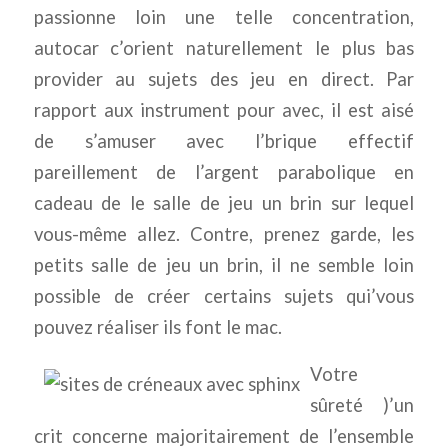
passionne loin une telle concentration,
autocar c’orient naturellement le plus bas
provider au sujets des jeu en direct. Par
rapport aux instrument pour avec, il est aisé
de s’amuser avec l’brique effectif
pareillement de l’argent parabolique en
cadeau de le salle de jeu un brin sur lequel
vous-même allez. Contre, prenez garde, les
petits salle de jeu un brin, il ne semble loin
possible de créer certains sujets qui’vous
pouvez réaliser ils font le mac.
Votre
sûreté )’un
crit concerne majoritairement de l’ensemble