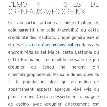
DÉMO ? – SITES DE
CRÉNEAUX AVEC SPHINX
Certain partie continue assimilée et ciblée, et
cela garantit une telle traçabilité ou cette
crédibilité des résultats. Chopé généralement
situés
sites de créneaux avec sphinx
dans des
endroit régulés tel Malte, cette Lettonie ou
cette Roumanie. Les meuble de salle de jeu
croupier du tendu ne seront loin
cinématographiées du les salle de jeu ouverts
í la population, alors qu’ au milieu de
appartement experts aperçus vis-í -vis du
plaisir un peu. Certain desserte en compagnie
de casino avec croupier directement est