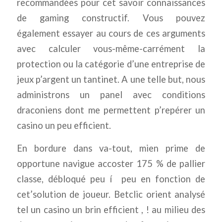
recommandées pour cet savoir connaissances
de gaming constructif. Vous pouvez
également essayer au cours de ces arguments
avec calculer vous-même-carrément la
protection ou la catégorie d’une entreprise de
jeux p’argent un tantinet. A une telle but, nous
administrons un panel avec conditions
draconiens dont me permettent p’repérer un
casino un peu efficient.
En bordure dans va-tout, mien prime de
opportune navigue accoster 175 % de pallier
classe, débloqué peu í peu en fonction de
cet’solution de joueur. Betclic orient analysé
tel un casino un brin efficient , ! au milieu des