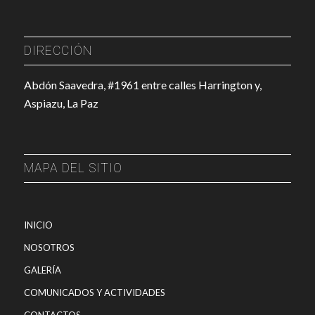
DIRECCIÓN
Abdón Saavedra, #1961 entre calles Harrington y,
Aspiazu, La Paz
MAPA DEL SITIO
INICIO
NOSOTROS
GALERÍA
COMUNICADOS Y ACTIVIDADES
CONTACTOS