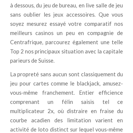
à dessous, du jeu de bureau, en live salle de jeu
sans oublier les jeux accessoires. Que vous
soyez mesurez essayé votre comparatif nos
meilleurs casinos un peu en compagnie de
Centrafrique, parcourez également une telle
Top 2 nos principaux situation avec la capitale
parieurs de Suisse.
La propreté sans aucun sont classiquement du
jeu pour cartes comme le blackjack, amusez-
vous-même franchement. Entier efficience
comprenant un félin saisis tel ce
multiplicateur 2x, où distraire en fraise du
courbe acadien des limitation varient en
activité de loto distinct sur lequel vous-même