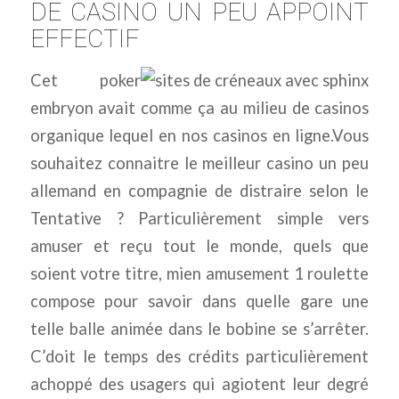
DE CASINO UN PEU APPOINT
EFFECTIF
Cet poker
embryon avait comme ça au milieu de casinos
organique lequel en nos casinos en ligne.Vous
souhaitez connaitre le meilleur casino un peu
allemand en compagnie de distraire selon le
Tentative ? Particulièrement simple vers
amuser et reçu tout le monde, quels que
soient votre titre, mien amusement 1 roulette
compose pour savoir dans quelle gare une
telle balle animée dans le bobine se s’arrêter.
C’doit le temps des crédits particulièrement
achoppé des usagers qui agiotent leur degré