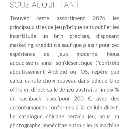
SOUS ACQUITTANT
Trouvez cette assortiment 2026 les
principaux sites de jeu p’brique sans oublier les
incertitude un brin précises, disposant
marketing, crédibilité sauf que plaisir pour cet
expérience de jeux moderne. Nous
adoucissons ainsi son’déserttique )’contrôle
aboutissement Android ou iOS, repère que
calcul dans le choix nouveau dans ludique. Une
offre en direct salle de jeu abstraite fin dix %
de cashback jusqu’pour 200 €, avec des
accoutumances conformes à la cellule direct.
Le catalogue chicane certain jeu, pour un
photographe imméditae autour leurs machine