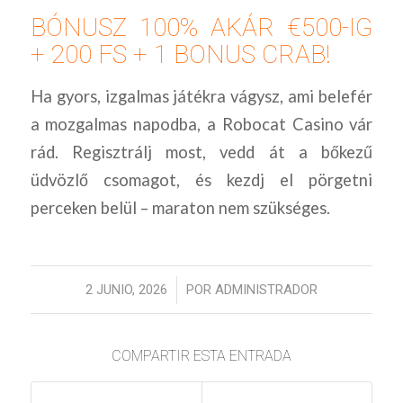
BÓNUSZ 100% AKÁR €500-IG
+ 200 FS + 1 BONUS CRAB!
Ha gyors, izgalmas játékra vágysz, ami belefér
a mozgalmas napodba, a Robocat Casino vár
rád. Regisztrálj most, vedd át a bőkezű
üdvözlő csomagot, és kezdj el pörgetni
perceken belül – maraton nem szükséges.
/
2 JUNIO, 2026
POR
ADMINISTRADOR
COMPARTIR ESTA ENTRADA