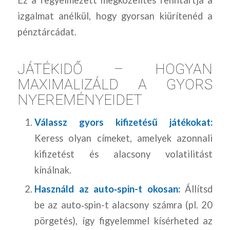
izgalmat anélkül, hogy gyorsan kiürítenéd a
pénztárcádat.
JÁTÉKIDŐ – HOGYAN
MAXIMALIZÁLD A GYORS
NYEREMÉNYEIDET
Válassz gyors kifizetésű játékokat:
Keress olyan címeket, amelyek azonnali
kifizetést és alacsony volatilitást
kínálnak.
Használd az auto‑spin-t okosan:
Állítsd
be az auto‑spin-t alacsony számra (pl. 20
pörgetés), így figyelemmel kísérheted az