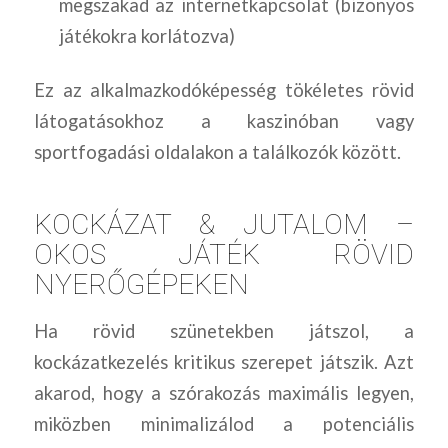
megszakad az internetkapcsolat (bizonyos
játékokra korlátozva)
Ez az alkalmazkodóképesség tökéletes rövid
látogatásokhoz a kaszinóban vagy
sportfogadási oldalakon a találkozók között.
KOCKÁZAT & JUTALOM –
OKOS JÁTÉK RÖVID
NYERŐGÉPEKEN
Ha rövid szünetekben játszol, a
kockázatkezelés kritikus szerepet játszik. Azt
akarod, hogy a szórakozás maximális legyen,
miközben minimalizálod a potenciális