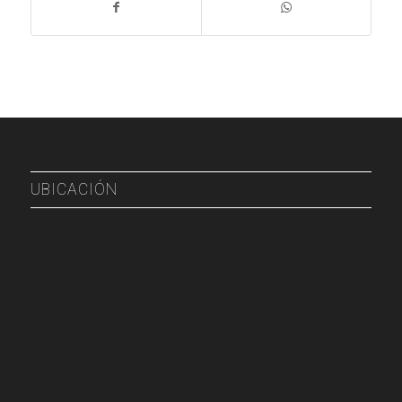
UBICACIÓN