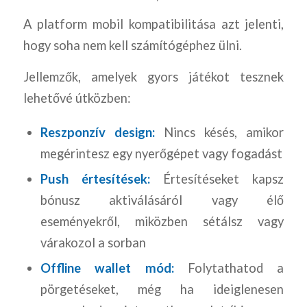
A platform mobil kompatibilitása azt jelenti,
hogy soha nem kell számítógéphez ülni.
Jellemzők, amelyek gyors játékot tesznek
lehetővé útközben:
Reszponzív design:
Nincs késés, amikor
megérintesz egy nyerőgépet vagy fogadást
Push értesítések:
Értesítéseket kapsz
bónusz aktiválásáról vagy élő
eseményekről, miközben sétálsz vagy
várakozol a sorban
Offline wallet mód:
Folytathatod a
pörgetéseket, még ha ideiglenesen