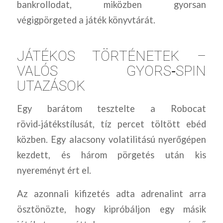
bankrollodat, miközben gyorsan
végigpörgeted a játék könyvtárát.
JÁTÉKOS TÖRTÉNETEK –
VALÓS GYORS‑SPIN
UTAZÁSOK
Egy barátom tesztelte a Robocat
rövid‑játékstílusát, tíz percet töltött ebéd
közben. Egy alacsony volatilitású nyerőgépen
kezdett, és három pörgetés után kis
nyereményt ért el.
Az azonnali kifizetés adta adrenalint arra
ösztönözte, hogy kipróbáljon egy másik