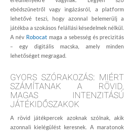
ebédszünetről vagy ingázásról, a platform
lehetővé teszi, hogy azonnal belemerülj a
játékba a szokásos felállási késedelmek nélkül.
A név
Robocat
maga a sebesség és precizitás
– egy digitális macska, amely minden
lehetőséget megragad.
GYORS SZÓRAKOZÁS: MIÉRT
SZÁMÍTANAK A RÖVID,
MAGAS INTENZITÁSÚ
JÁTÉKIDŐSZAKOK
A rövid játékpercek azoknak szólnak, akik
azonnali kielégülést keresnek. A maratonok