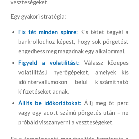
veszteségeket.
Egy gyakori stratégia:
Fix tét minden spinre:
Kis tétet tegyél a
bankrollodhoz képest, hogy sok pörgetést
engedhess meg magadnak egy alkalommal.
Figyeld a volatilitást:
Válassz közepes
volatilitású nyerőgépeket, amelyek kis
időintervallumokon belül kiszámítható
kifizetéseket adnak.
Állíts be időkorlátokat:
Állj meg öt perc
vagy egy adott számú pörgetés után – ne
próbáld visszanyerni a veszteségeket.
Ez a fegyelmezett megközelítés fenntartja a