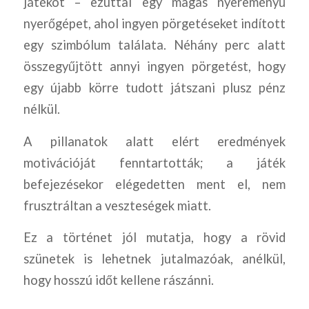
játékot – ezúttal egy magas nyereményű
nyerőgépet, ahol ingyen pörgetéseket indított
egy szimbólum találata. Néhány perc alatt
összegyűjtött annyi ingyen pörgetést, hogy
egy újabb körre tudott játszani plusz pénz
nélkül.
A pillanatok alatt elért eredmények
motivációját fenntartották; a játék
befejezésekor elégedetten ment el, nem
frusztráltan a veszteségek miatt.
Ez a történet jól mutatja, hogy a rövid
szünetek is lehetnek jutalmazóak, anélkül,
hogy hosszú időt kellene rászánni.