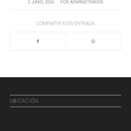
/
2 JUNIO, 2026
POR
ADMINISTRADOR
COMPARTIR ESTA ENTRADA
UBICACIÓN