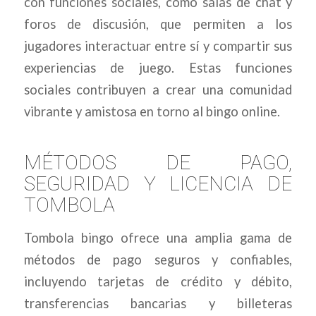
con funciones sociales, como salas de chat y
foros de discusión, que permiten a los
jugadores interactuar entre sí y compartir sus
experiencias de juego. Estas funciones
sociales contribuyen a crear una comunidad
vibrante y amistosa en torno al bingo online.
MÉTODOS DE PAGO,
SEGURIDAD Y LICENCIA DE
TOMBOLA
Tombola bingo ofrece una amplia gama de
métodos de pago seguros y confiables,
incluyendo tarjetas de crédito y débito,
transferencias bancarias y billeteras