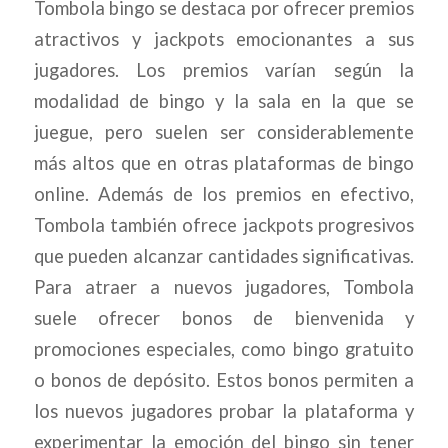
Tombola bingo se destaca por ofrecer premios
atractivos y jackpots emocionantes a sus
jugadores. Los premios varían según la
modalidad de bingo y la sala en la que se
juegue, pero suelen ser considerablemente
más altos que en otras plataformas de bingo
online. Además de los premios en efectivo,
Tombola también ofrece jackpots progresivos
que pueden alcanzar cantidades significativas.
Para atraer a nuevos jugadores, Tombola
suele ofrecer bonos de bienvenida y
promociones especiales, como bingo gratuito
o bonos de depósito. Estos bonos permiten a
los nuevos jugadores probar la plataforma y
experimentar la emoción del bingo sin tener