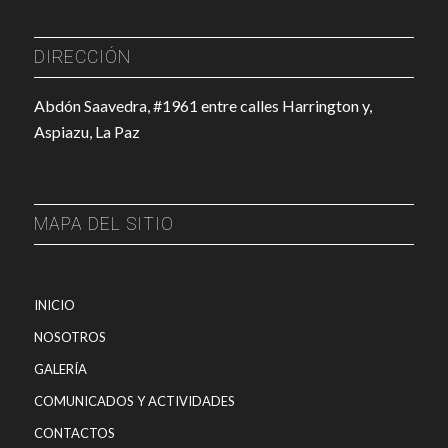
DIRECCIÓN
Abdón Saavedra, #1961 entre calles Harrington y,
Aspiazu, La Paz
MAPA DEL SITIO
INICIO
NOSOTROS
GALERÍA
COMUNICADOS Y ACTIVIDADES
CONTACTOS