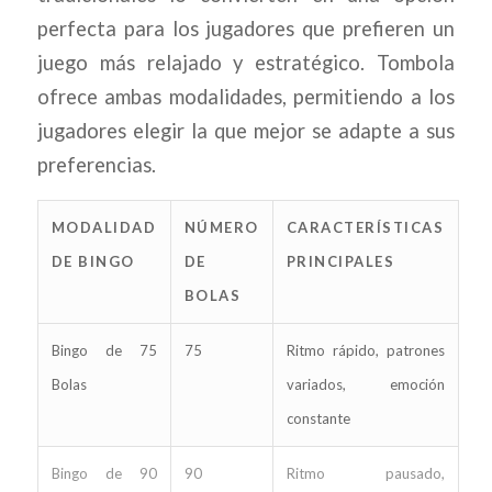
perfecta para los jugadores que prefieren un
juego más relajado y estratégico. Tombola
ofrece ambas modalidades, permitiendo a los
jugadores elegir la que mejor se adapte a sus
preferencias.
MODALIDAD
NÚMERO
CARACTERÍSTICAS
DE BINGO
DE
PRINCIPALES
BOLAS
Bingo de 75
75
Ritmo rápido, patrones
Bolas
variados, emoción
constante
Bingo de 90
90
Ritmo pausado,