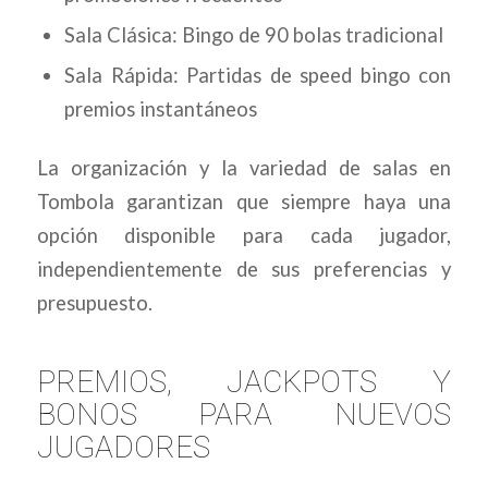
Sala Clásica: Bingo de 90 bolas tradicional
Sala Rápida: Partidas de speed bingo con
premios instantáneos
La organización y la variedad de salas en
Tombola garantizan que siempre haya una
opción disponible para cada jugador,
independientemente de sus preferencias y
presupuesto.
PREMIOS, JACKPOTS Y
BONOS PARA NUEVOS
JUGADORES