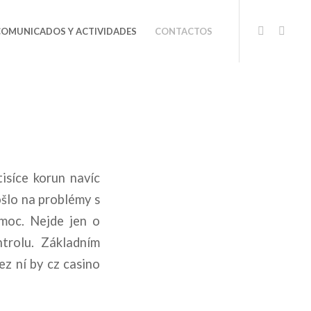
COMUNICADOS Y ACTIVIDADES
CONTACTOS
tisíce korun navíc
šlo na problémy s
omoc. Nejde jen o
trolu. Základním
ez ní by cz casino