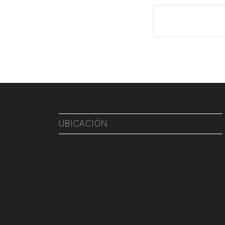
UBICACIÓN