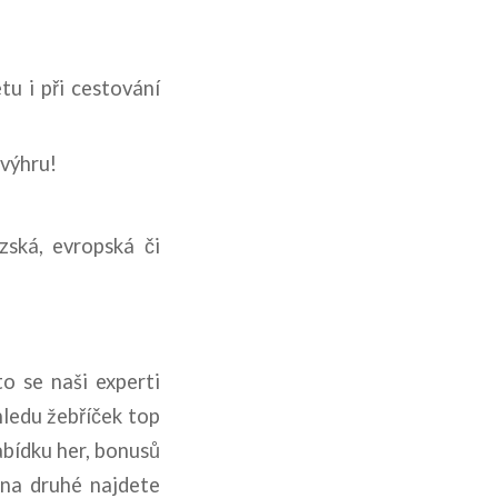
tu i při cestování
 výhru!
zská, evropská či
o se naši experti
hledu žebříček top
abídku her, bonusů
 na druhé najdete