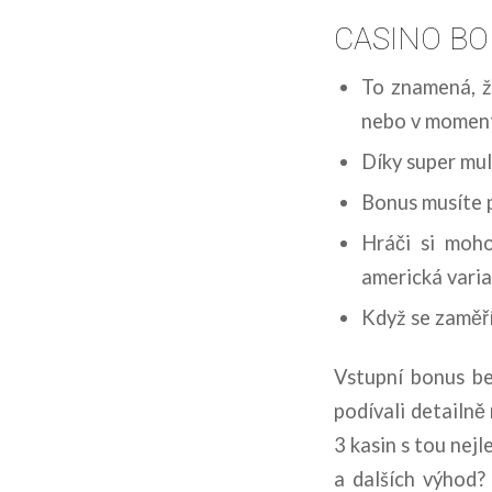
CASINO BO
To znamená, že
nebo v moment
Díky super mul
Bonus musíte p
Hráči si moho
americká varia
Když se zaměří
Vstupní bonus be
podívali detailně
3 kasin s tou nej
a dalších výhod?