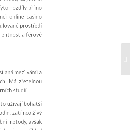
Tyto rozdíly přímo
mci online casino
gulované prostředí
arentnost a férové
Nø
sp
an
sílaná mezi vámi a
ách. Má zřetelnou
ních studií.
sto užívají bohatší
odin, zatímco živý
ební metody, avšak