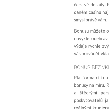
čerstvé detaily.
daném casinu najd
smysl právě vám.
Bonusu můžete obv
obvykle odehráva
výdaje rychle zv
vás provádět vkla
BONUS BEZ VK
Platforma cílí na
bonusy na míru. 
a štědrými pers
poskytovatelů ja
reálnými krupiéry