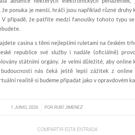
ala absence některých elektronických peňaženiek, j
, že ponuka je menší, hráči jsou například různé druhy k
. V případě, že patříte medzi fanoušky tohoto typu se
ebudete.
jdete casina s těmi nejlepšími ruletami na českém trh
eské republice své služby i nadále (oficiálně) provo
lovány státními orgány. Je velmi důležité, aby online
budoucnosti nás čeká ještě lepší zážitek z online
irtuální realitě si budeme připadat jako v opravdovém ka
/
1 JUNIO, 2026
POR
RUBÍ JIMENEZ
COMPARTIR ESTA ENTRADA