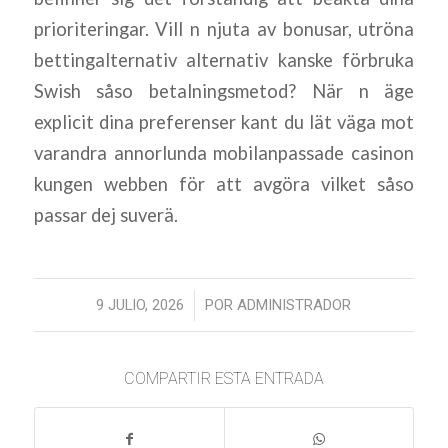
prioriteringar. Vill n njuta av bonusar, utröna
bettingalternativ alternativ kanske förbruka
Swish såso betalningsmetod? När n äge
explicit dina preferenser kant du lät väga mot
varandra annorlunda mobilanpassade casinon
kungen webben för att avgöra vilket såso
passar dej suverä.
/
9 JULIO, 2026
POR
ADMINISTRADOR
COMPARTIR ESTA ENTRADA