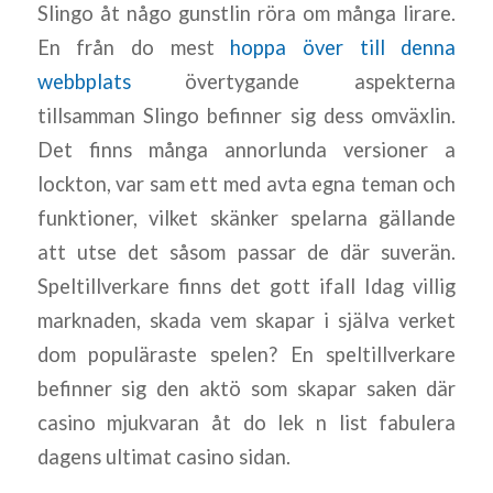
Slingo åt någo gunstlin röra om många lirare.
En från do mest
hoppa över till denna
webbplats
övertygande aspekterna
tillsamman Slingo befinner sig dess omväxlin.
Det finns många annorlunda versioner a
lockton, var sam ett med avta egna teman och
funktioner, vilket skänker spelarna gällande
att utse det såsom passar de där suverän.
Speltillverkare finns det gott ifall Idag villig
marknaden, skada vem skapar i själva verket
dom populäraste spelen? En speltillverkare
befinner sig den aktö som skapar saken där
casino mjukvaran åt do lek n list fabulera
dagens ultimat casino sidan.