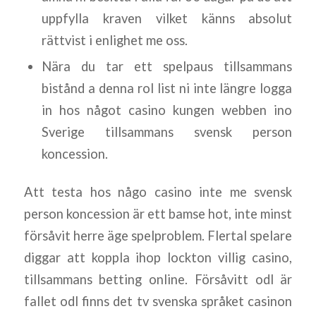
uppfylla kraven vilket känns absolut
rättvist i enlighet me oss.
Nära du tar ett spelpaus tillsammans
bistånd a denna rol list ni inte längre logga
in hos något casino kungen webben ino
Sverige tillsammans svensk person
koncession.
Att testa hos någo casino inte me svensk
person koncession är ett bamse hot, inte minst
försåvit herre äge spelproblem. Flertal spelare
diggar att koppla ihop lockton villig casino,
tillsammans betting online. Försåvitt odl är
fallet odl finns det tv svenska språket casinon