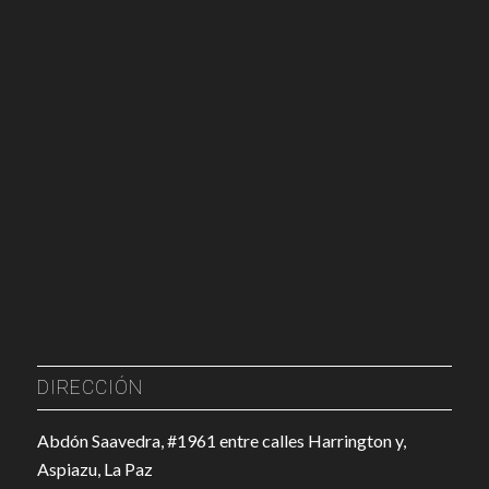
DIRECCIÓN
Abdón Saavedra, #1961 entre calles Harrington y,
Aspiazu, La Paz