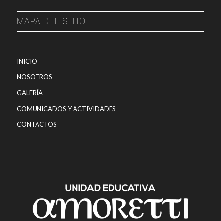
MAPA DEL SITIO
INICIO
NOSOTROS
GALERÍA
COMUNICADOS Y ACTIVIDADES
CONTACTOS