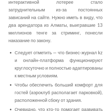
интерактивной лотерее стало
затруднительным из-за постоянных
зависаний на сайте.
Нужно иметь в виду, что
два арендатора из Алматы, выигравшие 13
миллионов тенге за стриминг, понесли
наказание по закону.
Следует отметить — что бизнес-журнал kz
и онлайн-платформа функционируют
круглосуточно и полностью адаптированы
к местным условиям.
Чтобы обеспечить больший комфорт для
гостей (аэроклуб располагает парковкой),
расположенной сбоку от здания.
Очевидно, что кто-то помогает развивать