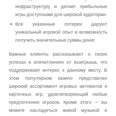
инфраструктуру и делает прибыльные
игры доступными для широкой аудитории.
Все указанные лотереи даруют
уникальный игровой опыт и возможность
получить значительные суммы денег.
Важные клиенты рассказывают о своих
успехах и впечатлениях от выигрыша, что
поддерживает интерес к данному месту. В
этом популярном казино представлен
широкий ассортимент игровых автоматов и
карточных игр, удовлетворяющий любые
предпочтения игроков. Кроме этого — вы
можете насладиться живой музыкой и