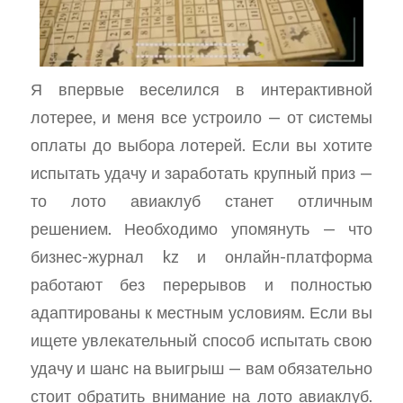
Я впервые веселился в интерактивной
лотерее, и меня все устроило — от системы
оплаты до выбора лотерей. Если вы хотите
испытать удачу и заработать крупный приз —
то лото авиаклуб станет отличным
решением. Необходимо упомянуть — что
бизнес-журнал kz и онлайн-платформа
работают без перерывов и полностью
адаптированы к местным условиям. Если вы
ищете увлекательный способ испытать свою
удачу и шанс на выигрыш — вам обязательно
стоит обратить внимание на лото авиаклуб.