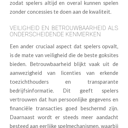
zodat spelers altijd en overal kunnen spelen
zonder concessies te doen aan de kwaliteit.
VEILIGHEID EN BETROUWBAARHEID ALS
ONDERSCHEIDENDE KENMERKEN
Een ander cruciaal aspect dat spelers opvalt,
is de mate van veiligheid die de beste goksites
bieden. Betrouwbaarheid blijkt vaak uit de
aanwezigheid van licenties van erkende
toezichthouders en transparante
bedrijfsinformatie. Dit geeft spelers
vertrouwen dat hun persoonlijke gegevens en
financiële transacties goed beschermd zijn.
Daarnaast wordt er steeds meer aandacht
besteed aan eerlijke spelmechanismen, waarbij