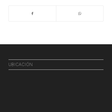
UBICACIÓN