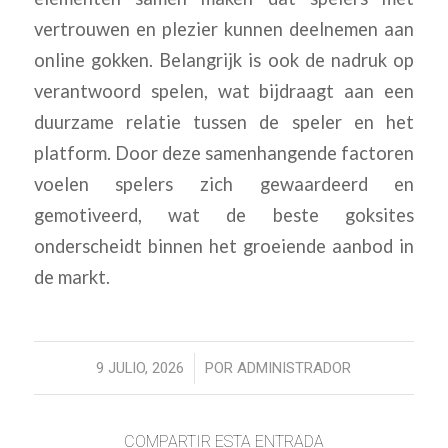
vertrouwen en plezier kunnen deelnemen aan
online gokken. Belangrijk is ook de nadruk op
verantwoord spelen, wat bijdraagt aan een
duurzame relatie tussen de speler en het
platform. Door deze samenhangende factoren
voelen spelers zich gewaardeerd en
gemotiveerd, wat de beste goksites
onderscheidt binnen het groeiende aanbod in
de markt.
/
9 JULIO, 2026
POR
ADMINISTRADOR
COMPARTIR ESTA ENTRADA