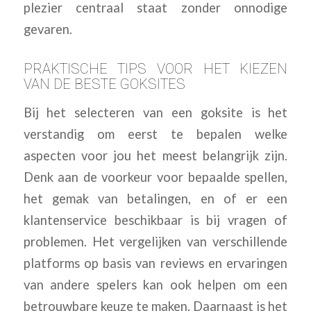
plezier centraal staat zonder onnodige
gevaren.
PRAKTISCHE TIPS VOOR HET KIEZEN
VAN DE BESTE GOKSITES
Bij het selecteren van een goksite is het
verstandig om eerst te bepalen welke
aspecten voor jou het meest belangrijk zijn.
Denk aan de voorkeur voor bepaalde spellen,
het gemak van betalingen, en of er een
klantenservice beschikbaar is bij vragen of
problemen. Het vergelijken van verschillende
platforms op basis van reviews en ervaringen
van andere spelers kan ook helpen om een
betrouwbare keuze te maken. Daarnaast is het