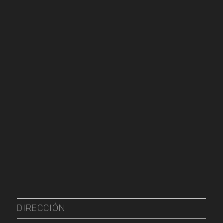
DIRECCIÓN