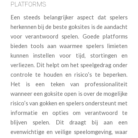
PLATFORMS
Een steeds belangrijker aspect dat spelers
herkennen bij de beste goksites is de aandacht
voor verantwoord spelen. Goede platforms
bieden tools aan waarmee spelers limieten
kunnen instellen voor tijd, stortingen en
verliezen. Dit helpt om het speelgedrag onder
controle te houden en risico’s te beperken.
Het is een teken van professionaliteit
wanneer een goksite open is over de mogelijke
risico’s van gokken en spelers ondersteunt met
informatie en opties om verantwoord te
blijven spelen. Dit draagt bij aan een
evenwichtige en veilige speelomgeving, waar