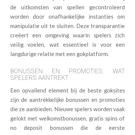
de uitkomsten van spellen gecontroleerd
worden door onafhankelijke instanties om
manipulatie uit te sluiten. Deze transparantie
creëert een omgeving waarin spelers zich
veilig voelen, wat essentieel is voor een
langdurige relatie met een gokplatform.
BONUSSEN EN PROMOTIES: WAT
SPELERS AANTREKT
Een opvallend element bij de beste goksites
zijn de aantrekkelijke bonussen en promoties
die ze aanbieden. Nieuwe spelers worden vaak
gelokt met welkomstbonussen, gratis spins of
no deposit bonussen die de eerste