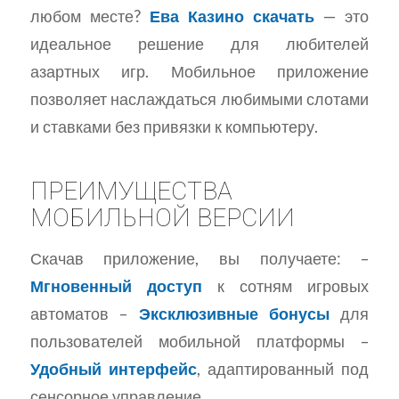
любом месте?
Ева Казино скачать
— это
идеальное решение для любителей
азартных игр. Мобильное приложение
позволяет наслаждаться любимыми слотами
и ставками без привязки к компьютеру.
ПРЕИМУЩЕСТВА
МОБИЛЬНОЙ ВЕРСИИ
Скачав приложение, вы получаете: –
Мгновенный доступ
к сотням игровых
автоматов –
Эксклюзивные бонусы
для
пользователей мобильной платформы –
Удобный интерфейс
, адаптированный под
сенсорное управление