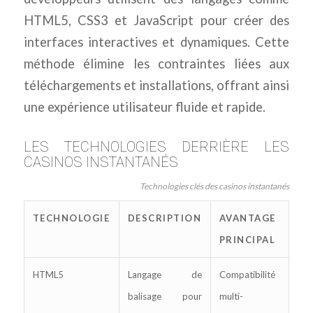
HTML5, CSS3 et JavaScript pour créer des
interfaces interactives et dynamiques. Cette
méthode élimine les contraintes liées aux
téléchargements et installations, offrant ainsi
une expérience utilisateur fluide et rapide.
LES TECHNOLOGIES DERRIÈRE LES
CASINOS INSTANTANÉS
Technologies clés des casinos instantanés
TECHNOLOGIE
DESCRIPTION
AVANTAGE
PRINCIPAL
HTML5
Langage de
Compatibilité
balisage pour
multi-