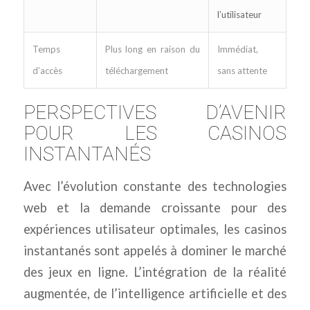
l’utilisateur
Temps
Plus long en raison du
Immédiat,
d’accès
téléchargement
sans attente
PERSPECTIVES D’AVENIR
POUR LES CASINOS
INSTANTANÉS
Avec l’évolution constante des technologies
web et la demande croissante pour des
expériences utilisateur optimales, les casinos
instantanés sont appelés à dominer le marché
des jeux en ligne. L’intégration de la réalité
augmentée, de l’intelligence artificielle et des