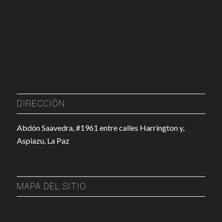
DIRECCIÓN
Abdón Saavedra, #1961 entre calles Harrington y,
Aspiazu, La Paz
MAPA DEL SITIO