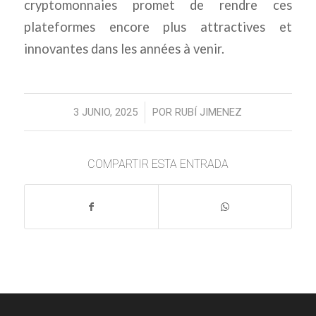
cryptomonnaies promet de rendre ces
plateformes encore plus attractives et
innovantes dans les années à venir.
/
3 JUNIO, 2025
POR
RUBÍ JIMENEZ
COMPARTIR ESTA ENTRADA