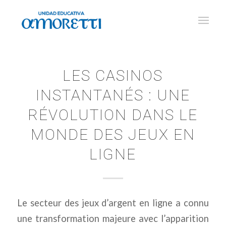
LES CASINOS
INSTANTANÉS : UNE
RÉVOLUTION DANS LE
MONDE DES JEUX EN
LIGNE
Le secteur des jeux d’argent en ligne a connu
une transformation majeure avec l’apparition