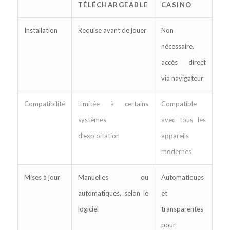
TÉLÉCHARGEABLE
CASINO
Installation
Requise avant de jouer
Non
nécessaire,
accès direct
via navigateur
Compatibilité
Limitée à certains
Compatible
systèmes
avec tous les
d’exploitation
appareils
modernes
Mises à jour
Manuelles ou
Automatiques
automatiques, selon le
et
logiciel
transparentes
pour