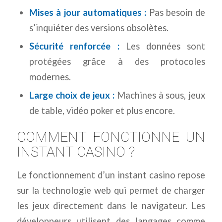
Mises à jour automatiques :
Pas besoin de
s’inquiéter des versions obsolètes.
Sécurité renforcée :
Les données sont
protégées grâce à des protocoles
modernes.
Large choix de jeux :
Machines à sous, jeux
de table, vidéo poker et plus encore.
COMMENT FONCTIONNE UN
INSTANT CASINO ?
Le fonctionnement d’un instant casino repose
sur la technologie web qui permet de charger
les jeux directement dans le navigateur. Les
développeurs utilisent des langages comme