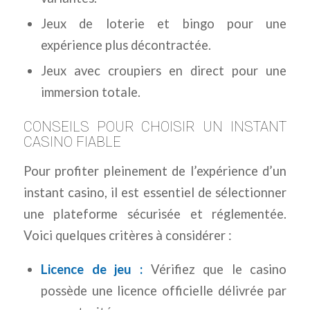
Jeux de loterie et bingo pour une
expérience plus décontractée.
Jeux avec croupiers en direct pour une
immersion totale.
CONSEILS POUR CHOISIR UN INSTANT
CASINO FIABLE
Pour profiter pleinement de l’expérience d’un
instant casino, il est essentiel de sélectionner
une plateforme sécurisée et réglementée.
Voici quelques critères à considérer :
Licence de jeu :
Vérifiez que le casino
possède une licence officielle délivrée par