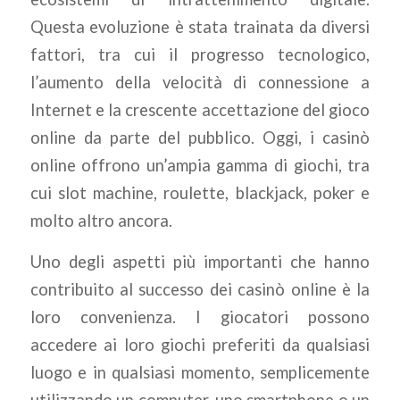
Questa evoluzione è stata trainata da diversi
fattori, tra cui il progresso tecnologico,
l’aumento della velocità di connessione a
Internet e la crescente accettazione del gioco
online da parte del pubblico. Oggi, i casinò
online offrono un’ampia gamma di giochi, tra
cui slot machine, roulette, blackjack, poker e
molto altro ancora.
Uno degli aspetti più importanti che hanno
contribuito al successo dei casinò online è la
loro convenienza. I giocatori possono
accedere ai loro giochi preferiti da qualsiasi
luogo e in qualsiasi momento, semplicemente