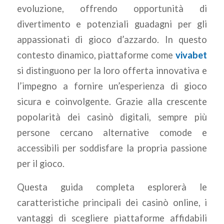
evoluzione, offrendo opportunità di
divertimento e potenziali guadagni per gli
appassionati di gioco d’azzardo. In questo
contesto dinamico, piattaforme come
vivabet
si distinguono per la loro offerta innovativa e
l’impegno a fornire un’esperienza di gioco
sicura e coinvolgente. Grazie alla crescente
popolarità dei casinò digitali, sempre più
persone cercano alternative comode e
accessibili per soddisfare la propria passione
per il gioco.
Questa guida completa esplorerà le
caratteristiche principali dei casinò online, i
vantaggi di scegliere piattaforme affidabili