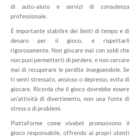
di auto-aiuto e servizi di consulenza
professionale.
È importante stabilire dei limiti di tempo e di
denaro per il gioco, e rispettarli
rigorosamente. Non giocare mai con soldi che
non puoi permetterti di perdere, e non cercare
mai di recuperare le perdite inseguendole. Se
ti senti stressato, ansioso o depresso, evita di
giocare. Ricorda che il gioco dovrebbe essere
un’attività di divertimento, non una fonte di
stress o di problemi.
Piattaforme come vivabet promuovono il
gioco responsabile, offrendo ai propri utenti