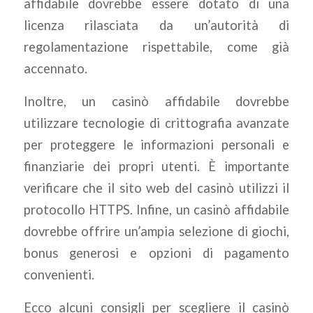
affidabile dovrebbe essere dotato di una
licenza rilasciata da un’autorità di
regolamentazione rispettabile, come già
accennato.
Inoltre, un casinò affidabile dovrebbe
utilizzare tecnologie di crittografia avanzate
per proteggere le informazioni personali e
finanziarie dei propri utenti. È importante
verificare che il sito web del casinò utilizzi il
protocollo HTTPS. Infine, un casinò affidabile
dovrebbe offrire un’ampia selezione di giochi,
bonus generosi e opzioni di pagamento
convenienti.
Ecco alcuni consigli per scegliere il casinò