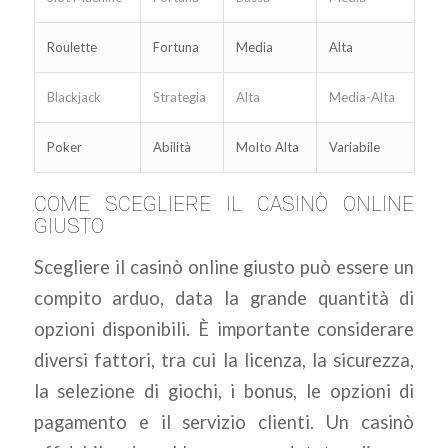
Roulette
Fortuna
Media
Alta
Blackjack
Strategia
Alta
Media-Alta
Poker
Abilità
Molto Alta
Variabile
COME SCEGLIERE IL CASINÒ ONLINE
GIUSTO
Scegliere il casinò online giusto può essere un
compito arduo, data la grande quantità di
opzioni disponibili. È importante considerare
diversi fattori, tra cui la licenza, la sicurezza,
la selezione di giochi, i bonus, le opzioni di
pagamento e il servizio clienti. Un casinò