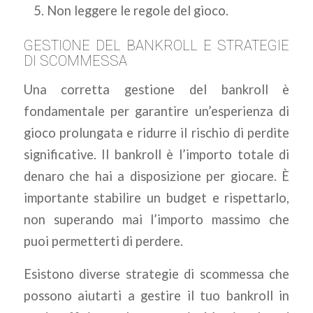
Non leggere le regole del gioco.
GESTIONE DEL BANKROLL E STRATEGIE
DI SCOMMESSA
Una corretta gestione del bankroll è
fondamentale per garantire un’esperienza di
gioco prolungata e ridurre il rischio di perdite
significative. Il bankroll è l’importo totale di
denaro che hai a disposizione per giocare. È
importante stabilire un budget e rispettarlo,
non superando mai l’importo massimo che
puoi permetterti di perdere.
Esistono diverse strategie di scommessa che
possono aiutarti a gestire il tuo bankroll in