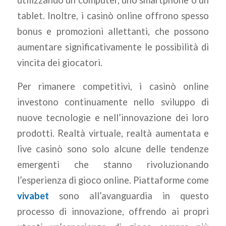
utilizzando un computer, uno smartphone o un
tablet. Inoltre, i casinò online offrono spesso
bonus e promozioni allettanti, che possono
aumentare significativamente le possibilità di
vincita dei giocatori.
Per rimanere competitivi, i casinò online
investono continuamente nello sviluppo di
nuove tecnologie e nell’innovazione dei loro
prodotti. Realtà virtuale, realtà aumentata e
live casinò sono solo alcune delle tendenze
emergenti che stanno rivoluzionando
l’esperienza di gioco online. Piattaforme come
vivabet
sono all’avanguardia in questo
processo di innovazione, offrendo ai propri