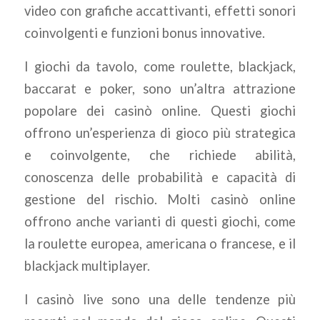
video con grafiche accattivanti, effetti sonori
coinvolgenti e funzioni bonus innovative.
I giochi da tavolo, come roulette, blackjack,
baccarat e poker, sono un’altra attrazione
popolare dei casinò online. Questi giochi
offrono un’esperienza di gioco più strategica
e coinvolgente, che richiede abilità,
conoscenza delle probabilità e capacità di
gestione del rischio. Molti casinò online
offrono anche varianti di questi giochi, come
la roulette europea, americana o francese, e il
blackjack multiplayer.
I casinò live sono una delle tendenze più