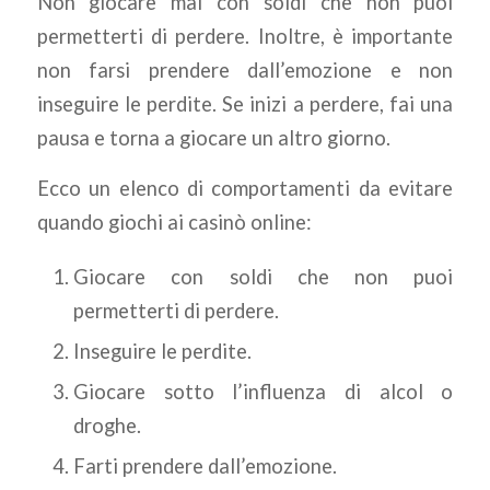
Non giocare mai con soldi che non puoi
permetterti di perdere. Inoltre, è importante
non farsi prendere dall’emozione e non
inseguire le perdite. Se inizi a perdere, fai una
pausa e torna a giocare un altro giorno.
Ecco un elenco di comportamenti da evitare
quando giochi ai casinò online:
Giocare con soldi che non puoi
permetterti di perdere.
Inseguire le perdite.
Giocare sotto l’influenza di alcol o
droghe.
Farti prendere dall’emozione.