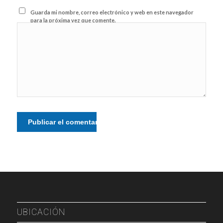
Guarda mi nombre, correo electrónico y web en este navegador
para la próxima vez que comente.
UBICACIÓN