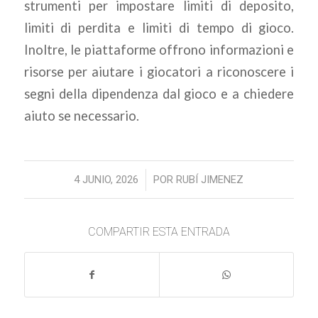
strumenti per impostare limiti di deposito,
limiti di perdita e limiti di tempo di gioco.
Inoltre, le piattaforme offrono informazioni e
risorse per aiutare i giocatori a riconoscere i
segni della dipendenza dal gioco e a chiedere
aiuto se necessario.
/
4 JUNIO, 2026
POR
RUBÍ JIMENEZ
COMPARTIR ESTA ENTRADA