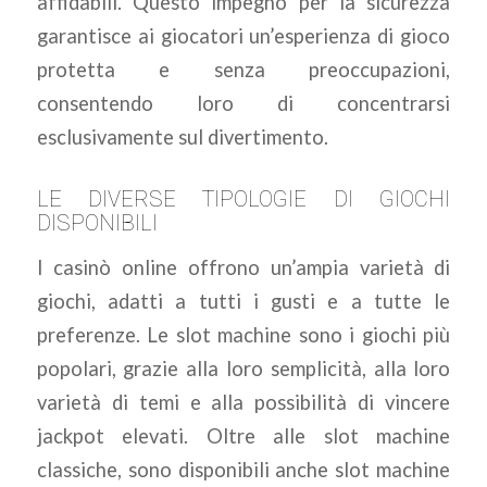
affidabili. Questo impegno per la sicurezza
garantisce ai giocatori un’esperienza di gioco
protetta e senza preoccupazioni,
consentendo loro di concentrarsi
esclusivamente sul divertimento.
LE DIVERSE TIPOLOGIE DI GIOCHI
DISPONIBILI
I casinò online offrono un’ampia varietà di
giochi, adatti a tutti i gusti e a tutte le
preferenze. Le slot machine sono i giochi più
popolari, grazie alla loro semplicità, alla loro
varietà di temi e alla possibilità di vincere
jackpot elevati. Oltre alle slot machine
classiche, sono disponibili anche slot machine