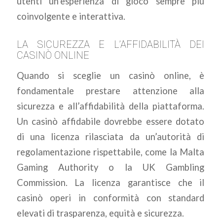
utenti un’esperienza di gioco sempre più
coinvolgente e interattiva.
LA SICUREZZA E L’AFFIDABILITÀ DEI
CASINÒ ONLINE
Quando si sceglie un casinò online, è
fondamentale prestare attenzione alla
sicurezza e all’affidabilità della piattaforma.
Un casinò affidabile dovrebbe essere dotato
di una licenza rilasciata da un’autorità di
regolamentazione rispettabile, come la Malta
Gaming Authority o la UK Gambling
Commission. La licenza garantisce che il
casinò operi in conformità con standard
elevati di trasparenza, equità e sicurezza.