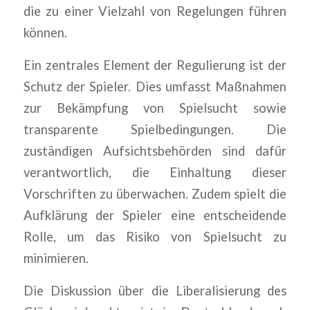
die zu einer Vielzahl von Regelungen führen
können.
Ein zentrales Element der Regulierung ist der
Schutz der Spieler. Dies umfasst Maßnahmen
zur Bekämpfung von Spielsucht sowie
transparente Spielbedingungen. Die
zuständigen Aufsichtsbehörden sind dafür
verantwortlich, die Einhaltung dieser
Vorschriften zu überwachen. Zudem spielt die
Aufklärung der Spieler eine entscheidende
Rolle, um das Risiko von Spielsucht zu
minimieren.
Die Diskussion über die Liberalisierung des