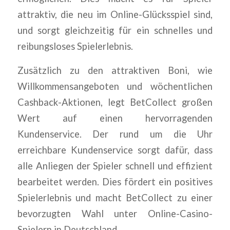
attraktiv, die neu im Online-Glücksspiel sind,
und sorgt gleichzeitig für ein schnelles und
reibungsloses Spielerlebnis.
Zusätzlich zu den attraktiven Boni, wie
Willkommensangeboten und wöchentlichen
Cashback-Aktionen, legt BetCollect großen
Wert auf einen hervorragenden
Kundenservice. Der rund um die Uhr
erreichbare Kundenservice sorgt dafür, dass
alle Anliegen der Spieler schnell und effizient
bearbeitet werden. Dies fördert ein positives
Spielerlebnis und macht BetCollect zu einer
bevorzugten Wahl unter Online-Casino-
Spielern in Deutschland.