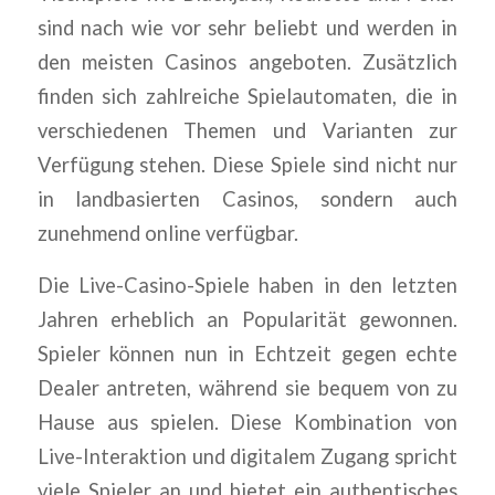
sind nach wie vor sehr beliebt und werden in
den meisten Casinos angeboten. Zusätzlich
finden sich zahlreiche Spielautomaten, die in
verschiedenen Themen und Varianten zur
Verfügung stehen. Diese Spiele sind nicht nur
in landbasierten Casinos, sondern auch
zunehmend online verfügbar.
Die Live-Casino-Spiele haben in den letzten
Jahren erheblich an Popularität gewonnen.
Spieler können nun in Echtzeit gegen echte
Dealer antreten, während sie bequem von zu
Hause aus spielen. Diese Kombination von
Live-Interaktion und digitalem Zugang spricht
viele Spieler an und bietet ein authentisches