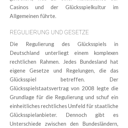
Casinos und der Glücksspielkultur im
Allgemeinen führte.
REGULIERUNG UND GESETZE
Die Regulierung des Glücksspiels in
Deutschland unterliegt einem komplexen
rechtlichen Rahmen. Jedes Bundesland hat
eigene Gesetze und Regelungen, die das
Glücksspiel betreffen. Der
Glücksspielstaatsvertrag von 2008 legte die
Grundlage für die Regulierung und schuf ein
einheitliches rechtliches Umfeld für staatliche
Glücksspielanbieter. Dennoch gibt es
Unterschiede zwischen den Bundesländern,